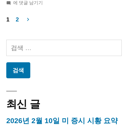
2018
에 댓글 남기기
동
년
12
1
2
가”
월
글
15
페
일
검
오
이
색:
늘
지
의
독
매
립
운
김
동
최신 글
가
2026년 2월 10일 미 증시 시황 요약