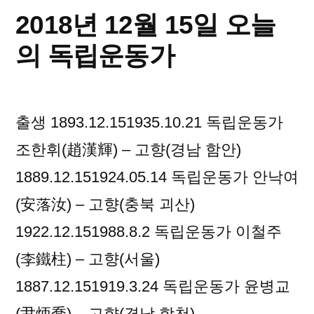
오
2018년 12월 15일 오늘
늘
의
의 독립운동가
독
립
운
출생 1893.12.151935.10.21 독립운동가
동
가
조한휘(趙漢輝) – 고향(경남 함안)
1889.12.151924.05.14 독립운동가 안낙여
(安落汝) – 고향(충북 괴산)
1922.12.151988.8.2 독립운동가 이철주
(李鐵柱) – 고향(서울)
1887.12.151919.3.24 독립운동가 윤병교
(尹炳喬) – 고향(경남 합천)