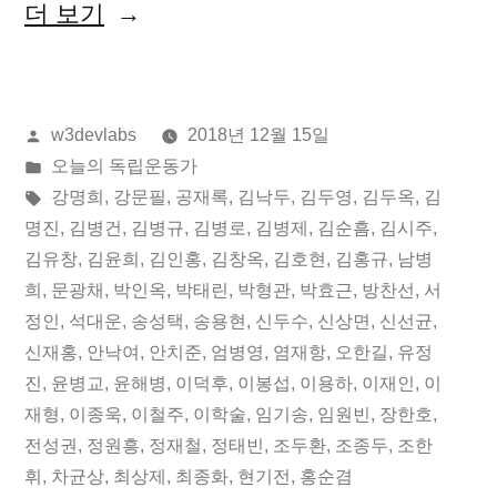
“2018
더 보기
년
12
올
w3devlabs
2018년 12월 15일
월
린
게
오늘의 독립운동가
15
이:
시
태
강명희
,
강문필
,
공재록
,
김낙두
,
김두영
,
김두옥
,
김
일
됨:
그:
명진
,
김병건
,
김병규
,
김병로
,
김병제
,
김순흠
,
김시주
,
김유창
,
김윤희
,
김인홍
,
김창옥
,
김호현
,
김홍규
,
남병
오
희
,
문광채
,
박인옥
,
박태린
,
박형관
,
박효근
,
방찬선
,
서
늘
정인
,
석대운
,
송성택
,
송용현
,
신두수
,
신상면
,
신선균
,
신재홍
,
안낙여
,
안치준
,
엄병영
,
염재항
,
오한길
,
유정
의
진
,
윤병교
,
윤해병
,
이덕후
,
이봉섭
,
이용하
,
이재인
,
이
독
재형
,
이종욱
,
이철주
,
이학술
,
임기송
,
임원빈
,
장한호
,
립
전성권
,
정원흥
,
정재철
,
정태빈
,
조두환
,
조종두
,
조한
휘
,
차균상
,
최상제
,
최종화
,
현기전
,
홍순겸
운