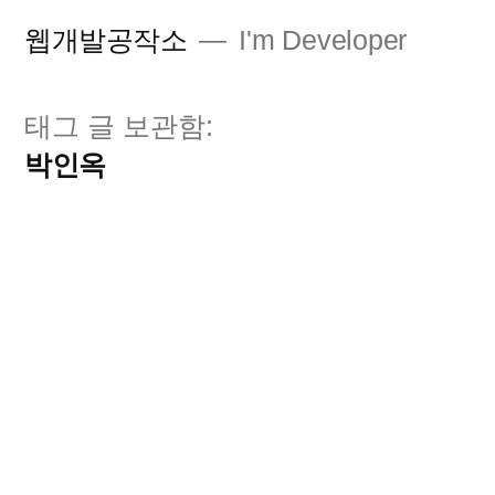
콘
웹개발공작소
I'm Developer
텐
츠
태그 글 보관함:
로
박인옥
바
로
가
기