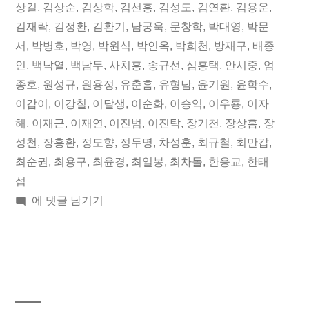
일
됨:
그:
상길
,
김상순
,
김상학
,
김선홍
,
김성도
,
김연환
,
김용운
,
김재락
,
김정환
,
김환기
,
남궁욱
,
문창학
,
박대영
,
박문
오
서
,
박병호
,
박영
,
박원식
,
박인옥
,
박희천
,
방재구
,
배종
늘
인
,
백낙열
,
백남두
,
사치홍
,
송규선
,
심홍택
,
안시중
,
엄
종호
,
원성규
,
원용정
,
유춘흠
,
유형남
,
윤기원
,
윤학수
,
의
이갑이
,
이강칠
,
이달생
,
이순화
,
이승익
,
이우룡
,
이자
독
해
,
이재근
,
이재연
,
이진범
,
이진탁
,
장기천
,
장상흠
,
장
립
성천
,
장흥환
,
정도향
,
정두명
,
차성훈
,
최규철
,
최만갑
,
최순권
,
최용구
,
최윤경
,
최일봉
,
최차돌
,
한응교
,
한태
운
섭
동
2018
에 댓글 남기기
년
가”
12
월
20
일