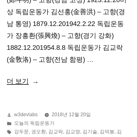
상 독립운동가 김선홍(金善洪) – 고향(경
남 통영) 1879.12.201942.2.22 독립운동
가 장흥환(張興煥) – 고향(경기 강화)
1882.12.201954.8.8 독립운동가 김교락
(金敎洛) – 고향(전남 함평) …
“2018
더 보기
년
12
올
w3devlabs
2018년 12월 20일
월
린
게
오늘의 독립운동가
20
이:
시
태
강두문
,
권오환
,
김교락
,
김교영
,
김기술
,
김덕봉
,
김