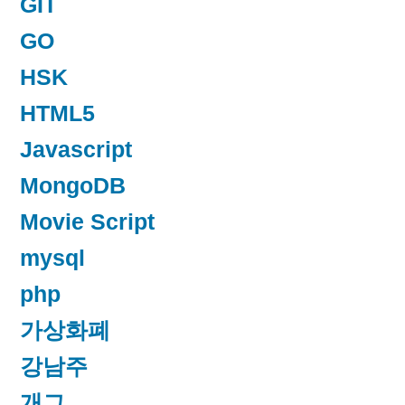
GIT
GO
HSK
HTML5
Javascript
MongoDB
Movie Script
mysql
php
가상화폐
강남주
개그