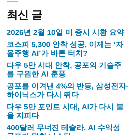
로
김
알
알
최신 글
아
아
보
보
2026년 2월 10일 미 증시 시황 요약
는
는
오
코스피 5,300 안착 성공, 이제는 ‘자
늘
율주행 AI’가 바톤 터치?
오
의
다우 5만 시대 안착, 공포의 기술주
늘
뉴
를 구원한 AI 훈풍
스
의
공포를 이겨낸 4%의 반등, 삼성전자·
키
뉴
워
하이닉스가 다시 뛰다
스
드
다우 5만 포인트 시대, AI가 다시 불
키
을 지피다
워
400달러 무너진 테슬라, AI 수익성