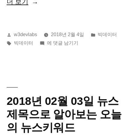
“2018
더 보기
년
02
올
게
w3devlabs
2018년 2월 4일
빅데이터
월
린
태
2018
시
빅데이터
에 댓글 남기기
04
이:
그:
년
됨:
일
02
월
뉴
04
스
일
뉴
제
2018년 02월 03일 뉴스
스
목
제
제목으로 알아보는 오늘
으
목
의 뉴스키워드
으
로