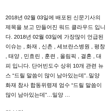
로
알
알
아
아
2018년 02월 03일에 배포된 신문기사의
보
보
제목을 보고 만들어진 워드 클라우드 입니
는
는
오
다. 2018년 02월 03일에 가장많이 언급된
늘
오
이슈는 , 화재 , 신촌 , 세브란스병원 , 평창
의
늘
, 태양 , 민효린 , 훈련 , 올림픽 , 결혼 , 대
뉴
스
의
피 입니다. 단어빈도수 상위 10개 관련 뉴
키
뉴
스 “드릴 말씀이 많이 남아있는데”..밀양
워
스
드
화재 참사 합동위령제 엄수 “드릴 말씀이
키
많이 남아있는데”…밀양 …
워