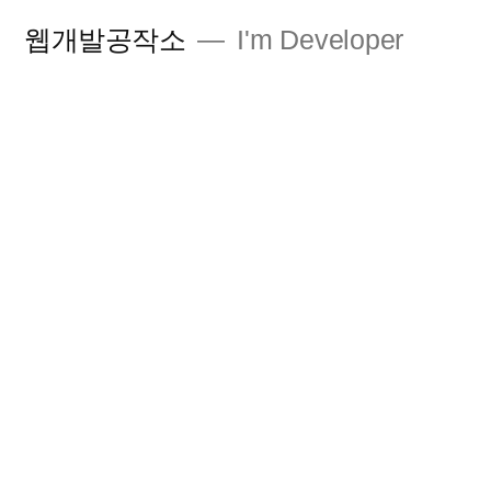
콘
웹개발공작소
I'm Developer
텐
츠
로
바
로
가
기