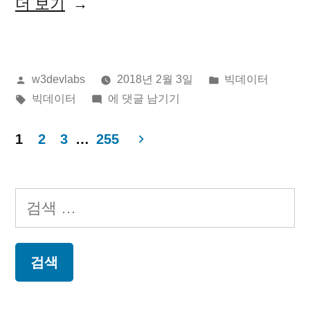
“2018
더 보기
드”
년
02
올
게
w3devlabs
2018년 2월 3일
빅데이터
월
린
태
2018
시
빅데이터
에 댓글 남기기
03
이:
그:
년
됨:
일
02
1
2
3
…
255
월
글
뉴
03
스
페
일
검
뉴
제
이
색:
스
목
지
제
으
목
매
으
로