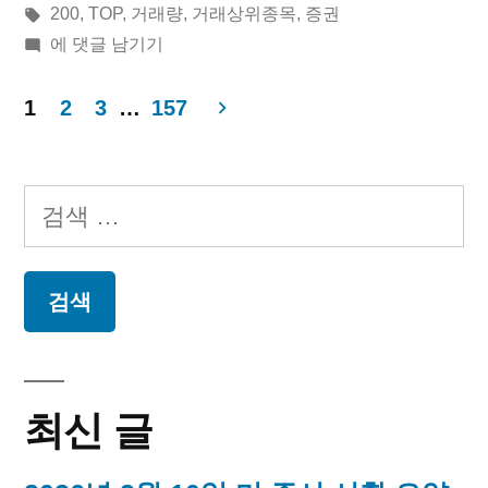
린
태
시
200
,
TOP
,
거래량
,
거래상위종목
,
증권
31
이:
그:
2021
됨:
에 댓글 남기기
일
년
12
1
2
3
…
157
코
월
글
스
31
페
일
닥
검
코
이
거
색:
스
래
지
닥
거
상
매
래
위
상
김
위
종
최신 글
종
목”
목