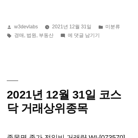
년
12
올
게
w3devlabs
2021년 12월 31일
미분류
월
린
태
2021
시
경매
,
법원
,
부동산
에 댓글 남기기
31
이:
그:
년
됨:
일
12
월
아
31
파
일
아
트
2021년 12월 31일 코스
파
경
트
닥 거래상위종목
매
경
매
현
현
황”
종목명 종가 전일비 거래량 WI-[073570]