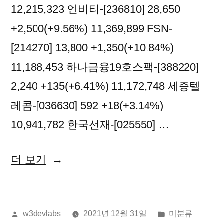
12,215,323 엔비티-[236810] 28,650
+2,500(+9.56%) 11,369,899 FSN-
[214270] 13,800 +1,350(+10.84%)
11,188,453 하나금융19호스팩-[388220]
2,240 +135(+6.41%) 11,172,748 세종텔
레콤-[036630] 592 +18(+3.14%)
10,941,782 한국선재-[025550] …
“2021
더 보기
년
12
올
게
w3devlabs
2021년 12월 31일
미분류
월