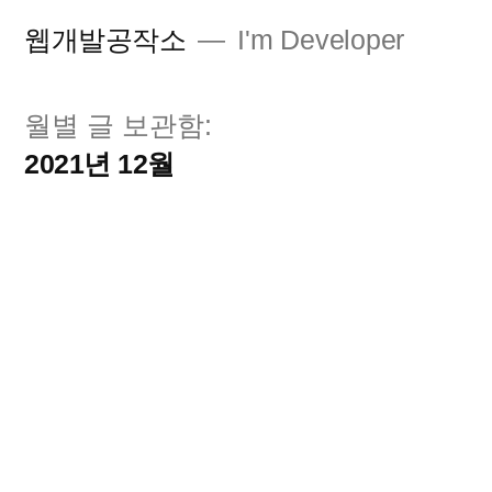
콘
웹개발공작소
I'm Developer
텐
츠
월별 글 보관함:
로
2021년 12월
바
로
가
기