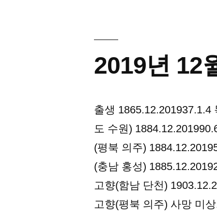
일
월
20
오
일
늘
오
2019년 1
의
늘
의
독
독
립
립
출생 1865.12.201937
운
운
도 수원) 1884.12.2019
동
동
가
(평북 의주) 1884.12.20
가”
(충남 홍성) 1885.12.2
고향(함남 단천) 1903.12
고향(평북 의주) 사망 미상1