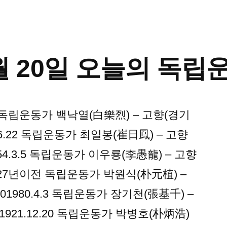
2월 20일 오늘의 독
.1.4 독립운동가 백낙열(白樂烈) – 고향(경기
90.6.22 독립운동가 최일봉(崔日鳳) – 고향
1954.3.5 독립운동가 이우룡(李愚龍) – 고향
01927년이전 독립운동가 박원식(朴元植) –
.201980.4.3 독립운동가 장기천(張基千) –
921.12.20 독립운동가 박병호(朴炳浩)