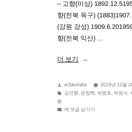
– 고향(미상) 1892.12.5
향(전북 옥구) (1883)19
(강원 강성) 1909.6.201
향(전북 익산) …
“2019
더 보기
년
12
올
w3devlabs
2019년 12월 
월
린
태
김연환
,
문창학
,
박병호
,
박원식
,
이:
그:
봉
20
2019
에 댓글 남기기
일
년
12
오