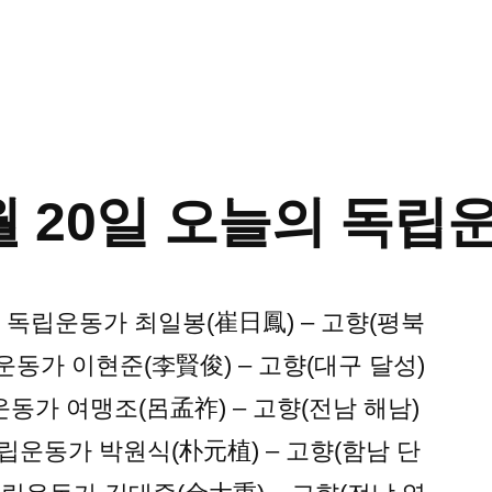
2월 20일 오늘의 독
.6.22 독립운동가 최일봉(崔日鳳) – 고향(평북
독립운동가 이현준(李賢俊) – 고향(대구 달성)
5 독립운동가 여맹조(呂孟祚) – 고향(전남 해남)
전 독립운동가 박원식(朴元植) – 고향(함남 단