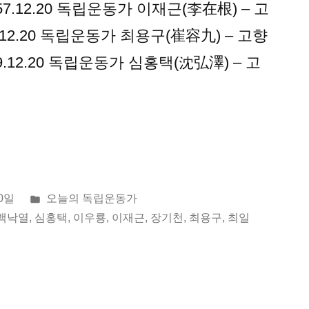
1957.12.20 독립운동가 이재근(李在根) – 고
07.12.20 독립운동가 최용구(崔容九) – 고향
959.12.20 독립운동가 심홍택(沈弘澤) – 고
게
20일
오늘의 독립운동가
시
백낙열
,
심홍택
,
이우룡
,
이재근
,
장기천
,
최용구
,
최일
됨: