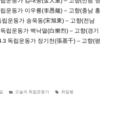
.12 독립운동가 김대중(金大重) – 고향(전남 영
3.5 독립운동가 이우룡(李愚龍) – 고향(충남 홍
.13. 독립운동가 송욱동(宋旭東) – 고향(전남
7.1.4 독립운동가 백낙열(白樂烈) – 고향(경기
80.4.3 독립운동가 장기천(張基千) – 고향(평
게
태
0일
오늘의 독립운동가
최일봉
시
그:
됨: