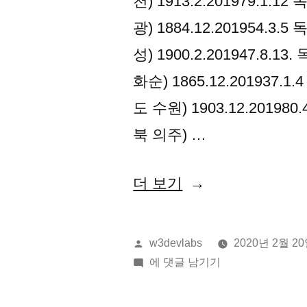
천) 1913.2.201979.1
광) 1884.12.201954.
성) 1900.2.201947.8
화순) 1865.12.20193
도 수원) 1903.12.2019
북 의주) …
“2020
더 보기
년
02
올
w3devlabs
2020년 2월 2
월
린
2020
에 댓글 남기기
이:
년
20
02