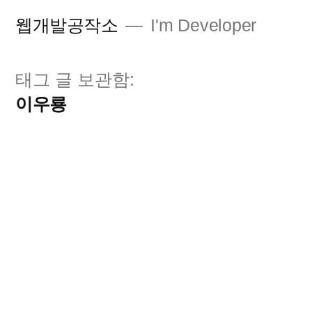
콘
웹개발공작소
I'm Developer
텐
츠
태그 글 보관함:
로
이우룡
바
로
가
기