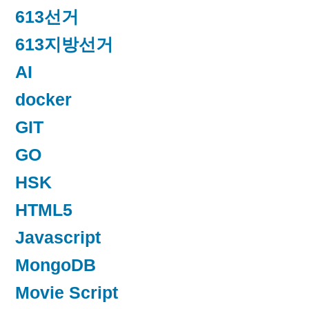
613선거
613지방선거
AI
docker
GIT
GO
HSK
HTML5
Javascript
MongoDB
Movie Script