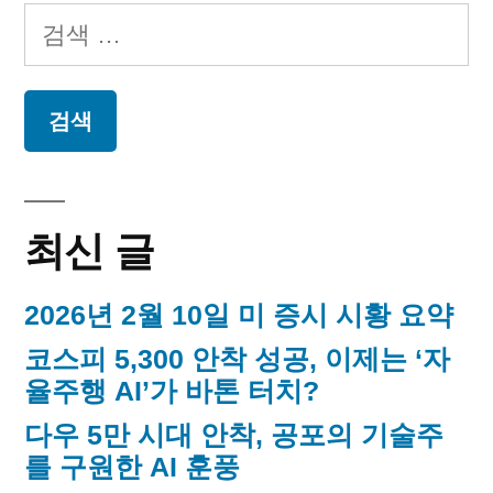
독
페
일
검
립
오
이
색:
늘
운
지
의
동
독
매
립
가”
운
김
동
최신 글
가
2026년 2월 10일 미 증시 시황 요약
코스피 5,300 안착 성공, 이제는 ‘자
율주행 AI’가 바톤 터치?
다우 5만 시대 안착, 공포의 기술주
를 구원한 AI 훈풍