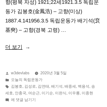
향(평북 자성) 1921;22세1921.3.5 독립운
동가 김봉호(金鳳浩) – 고향(미상)
1887.4.141956.3.5 독립운동가 배기석(裵
基奭) – 고향(경북 고령) …
“2020
더 보기
년
03
올
w3devlabs
2020년 3월 5일
월
린
게
오늘의 독립운동가
05
이:
시
태
김봉호
,
김성로
,
김연태
,
배기석
,
배중세
,
백용석
,
송
일
됨:
그:
세호
,
안충국
,
여순근
,
이기순
,
이완식
,
이우룡
,
이종현
2020
에 댓글 남기기
오
년