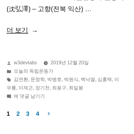
(沈弘澤) – 고향(전북 익산) …
“2019
더 보기
년
12
올
w3devlabs
2019년 12월 20일
월
린
게
오늘의 독립운동가
20
이:
시
태
김연환
,
문창학
,
박병호
,
박원식
,
백낙열
,
심홍택
,
이
일
됨:
그:
우룡
,
이재근
,
장기천
,
최용구
,
최일봉
2019
에 댓글 남기기
오
년
늘
12
1
2
3
4
월
의
글
20