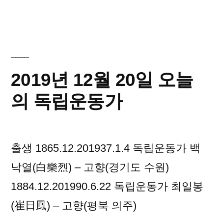
늘
03
월
의
05
독
일
립
오
2019년 12월 20일 오늘
늘
운
의
의 독립운동가
동
독
립
가”
운
출생 1865.12.201937.1.4 독립운동가 백
동
가
낙열(白樂烈) – 고향(경기도 수원)
1884.12.201990.6.22 독립운동가 최일봉
(崔日鳳) – 고향(평북 의주)