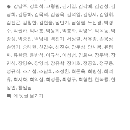
05
이:
시
태
강달주
,
강희석
,
고형림
,
권기일
,
김각배
,
김경성
,
김
일
됨:
그:
광희
,
김동하
,
김목덕
,
김봉욱
,
김석암
,
김양제
,
김영휘
,
김진곤
,
김창한
,
김헌술
,
남만기
,
남상렬
,
노선경
,
박경
오
주
,
박권하
,
박내홍
,
박동희
,
박봉화
,
박영우
,
박옥동
,
박
늘
종성
,
박중진
,
백남채
,
백진기
,
서상렬
,
서유종
,
손몽상
,
손영기
,
송태현
,
신갑수
,
신진수
,
안두삼
,
안시봉
,
유평
의
파
,
유한종
,
윤반석
,
이규석
,
이성범
,
임희수
,
장두백
,
장
독
만식
,
장명순
,
장영석
,
장유학
,
장이호
,
정공일
,
정구용
,
립
정규식
,
조기섭
,
조남희
,
조정환
,
최돈옥
,
최병심
,
최석
휴
,
최시화
,
최익삼
,
최정률
,
최형구
,
최형천
,
한복룡
,
한
운
상인
,
황일남
동
2018
에 댓글 남기기
년
가”
10
월
05