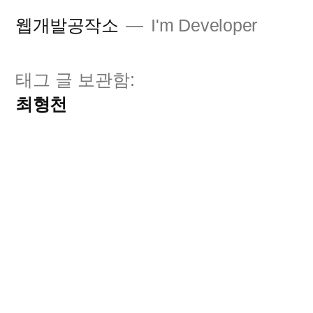
콘
웹개발공작소
I'm Developer
텐
츠
태그 글 보관함:
로
최형천
바
로
가
기