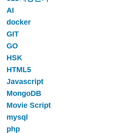
AI
docker
GIT
GO
HSK
HTML5
Javascript
MongoDB
Movie Script
mysql
php