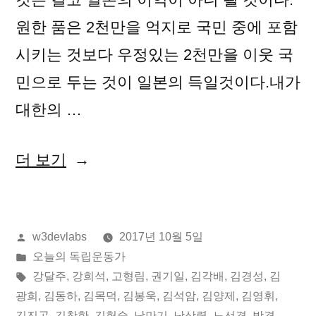
원한 품은 2천만을 억지로 국민 중에 포함
시키는 것보다 우정있는 2천만을 이웃 국
민으로 두는 것이 일본의 득일것이다.내가
대한의 …
“2017
더 보기
년
10
올
w3devlabs
2017년 10월 5일
월
린
게
오늘의 독립운동가
05
이:
시
태
강달주
,
강희석
,
고형림
,
권기일
,
김각배
,
김경성
,
김
일
됨:
그:
광희
,
김동하
,
김목덕
,
김봉욱
,
김석암
,
김양제
,
김영휘
,
김진곤
,
김창한
,
김헌술
,
남만기
,
남상렬
,
노선경
,
박경