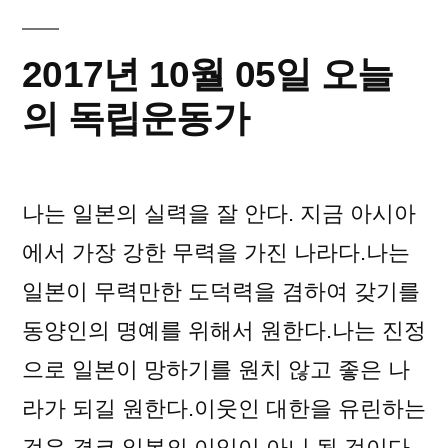
일
오
2017년 10월 05일 오늘
늘
의
의 독립운동가
독
립
운
나는 일본의 실력을 잘 안다. 지금 아시아
동
가
에서 가장 강한 무력을 가진 나라다.나는
일본이 무력만한 도덕력을 겸하여 갖기를
동양인의 명예를 위해서 원한다.나는 진정
으로 일본이 망하기를 원치 않고 좋은 나
라가 되길 원한다.이웃인 대한을 유린하는
것은 결코 일본의 이익이 아니 될 것이다.