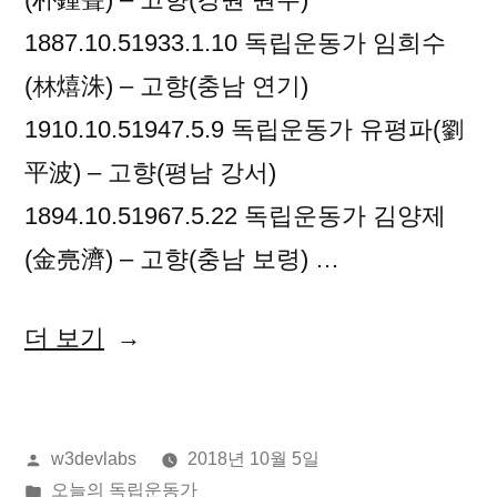
1887.10.51933.1.10 독립운동가 임희수
(林熺洙) – 고향(충남 연기)
1910.10.51947.5.9 독립운동가 유평파(劉
平波) – 고향(평남 강서)
1894.10.51967.5.22 독립운동가 김양제
(金亮濟) – 고향(충남 보령) …
“2018
더 보기
년
10
올
w3devlabs
2018년 10월 5일
월
린
게
오늘의 독립운동가