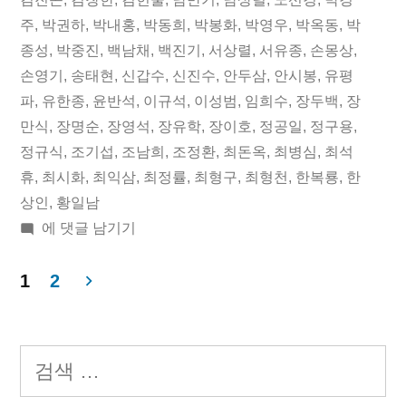
오
주
,
박권하
,
박내홍
,
박동희
,
박봉화
,
박영우
,
박옥동
,
박
늘
종성
,
박중진
,
백남채
,
백진기
,
서상렬
,
서유종
,
손몽상
,
손영기
,
송태현
,
신갑수
,
신진수
,
안두삼
,
안시봉
,
유평
의
파
,
유한종
,
윤반석
,
이규석
,
이성범
,
임희수
,
장두백
,
장
독
만식
,
장명순
,
장영석
,
장유학
,
장이호
,
정공일
,
정구용
,
립
정규식
,
조기섭
,
조남희
,
조정환
,
최돈옥
,
최병심
,
최석
휴
,
최시화
,
최익삼
,
최정률
,
최형구
,
최형천
,
한복룡
,
한
운
상인
,
황일남
동
2017
에 댓글 남기기
년
가”
10
1
2
월
글
05
페
일
검
오
이
색:
늘