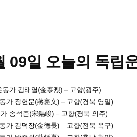
5월 09일 오늘의 독
립운동가 김태열(金泰烈) – 고향(광주)
 독립운동가 장헌문(蔣憲文) – 고향(경북 영일)
립운동가 송석준(宋錫峻) – 고향(평북 의주)
 독립운동가 김덕장(金德長) – 고향(전북 옥구)