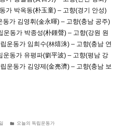
 독립운동가 박옥동(朴玉童) – 고향(경기 안성)
4 독립운동가 김영휘(金永暉) – 고향(충남 공주)
05 독립운동가 박종성(朴鍾聲) – 고향(강원 원
.10 독립운동가 임희수(林熺洙) – 고향(충남 연
.9 독립운동가 유평파(劉平波) – 고향(평남 강
.22 독립운동가 김양제(金亮濟) – 고향(충남 보
게
5일
오늘의 독립운동가