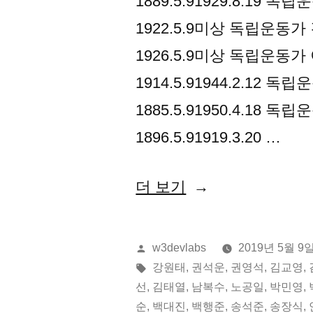
1889.5.91929.8.19
1922.5.9미상 독립운동가
1926.5.9미상 독립운동가
1914.5.91944.2.12
1885.5.91950.4.18
1896.5.91919.3.20 …
“2019
더 보기
년
05
올
w3devlabs
2019년 5월 9
월
린
태
강원태
,
권석운
,
권영석
,
김교영
,
이:
그:
선
,
김태열
,
남복수
,
노공일
,
박민영
,
09
순
,
백대진
,
백행준
,
송석준
,
송장식
,