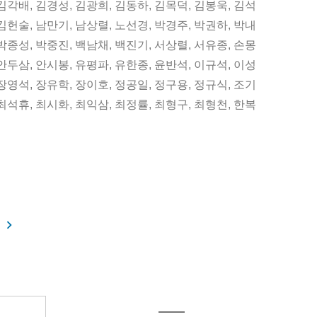
시
김각배
,
김경성
,
김광희
,
김동하
,
김목덕
,
김봉욱
,
김석
됨:
김헌술
,
남만기
,
남상렬
,
노선경
,
박경주
,
박권하
,
박내
박종성
,
박중진
,
백남채
,
백진기
,
서상렬
,
서유종
,
손몽
안두삼
,
안시봉
,
유평파
,
유한종
,
윤반석
,
이규석
,
이성
장영석
,
장유학
,
장이호
,
정공일
,
정구용
,
정규식
,
조기
최석휴
,
최시화
,
최익삼
,
최정률
,
최형구
,
최형천
,
한복