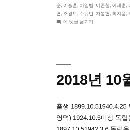
일
순
,
이승훈
,
이일범
,
이존철
,
이태훈
,
연
,
조광보
,
주유만
,
차봉헌
,
최지풍
,
오
2019
에 댓글 남기기
늘
년
의
05
월
독
09
립
일
오
운
2018년 1
늘
동
의
가”
독
립
출생 1899.10.51940.
운
영덕) 1924.10.5미상 
동
가
1897.10.51942.3.6