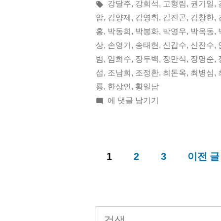
월
린
태
강달주
,
강희석
,
고형림
,
권기일
,
이:
그:
암
,
김양제
,
김영휘
,
김진곤
,
김창한
,
05
홍
,
박동희
,
박봉화
,
박영우
,
박옥동
,
일
상
,
손영기
,
송태현
,
신갑수
,
신진수
,
범
,
임희수
,
장두백
,
장만식
,
장명순
,
오
섭
,
조남희
,
조정환
,
최돈옥
,
최병심
,
늘
룡
,
한상인
,
황일남
의
2018
에 댓글 남기기
년
독
10
립
월
1
05
2
3
이전 글
운
글
일
동
오
가”
페
늘
의
검