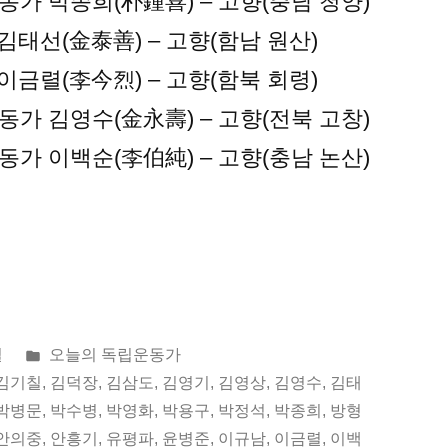
 독립운동가 박종희(朴鍾喜) – 고향(충남 청양)
 김태선(金泰善) – 고향(함남 원산)
 이금렬(李今烈) – 고향(함북 회령)
 독립운동가 김영수(金永壽) – 고향(전북 고창)
 독립운동가 이백순(李伯純) – 고향(충남 논산)
게
일
오늘의 독립운동가
시
김기칠
,
김덕장
,
김삼도
,
김영기
,
김영상
,
김영수
,
김태
됨:
박병문
,
박수병
,
박영화
,
박용구
,
박정석
,
박종희
,
방형
안의중
,
안흥기
,
유평파
,
윤병준
,
이규남
,
이금렬
,
이백