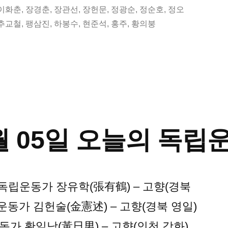
이화춘
,
장경춘
,
장관선
,
장헌문
,
정광순
,
정순호
,
정오
추교철
,
팽삼진
,
하봉수
,
현준석
,
홍주
,
황의붕
0월 05일 오늘의 독
4.25 독립운동가 장유학(張有鶴) – 고향(경북
독립운동가 김헌술(金憲述) – 고향(경북 영일)
 독립운동가 황일남(黃日男) – 고향(인천 강화)