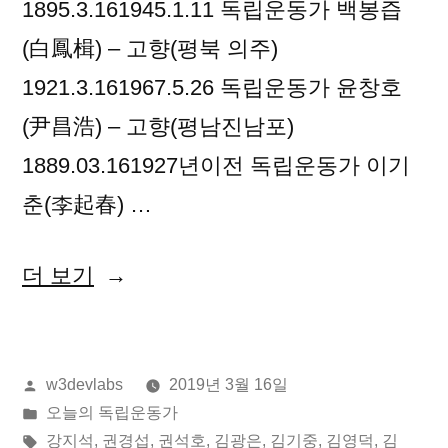
1895.3.161945.1.11 독립운동가 백봉즙
(白鳳楫) – 고향(평북 의주)
1921.3.161967.5.26 독립운동가 윤창호
(尹昌浩) – 고향(평남진남포)
1889.03.161927년이전 독립운동가 이기
춘(李起春) …
“2019
더 보기
년
03
올
w3devlabs
2019년 3월 16일
월
린
게
오늘의 독립운동가
16
이:
시
태
강지석
,
권경섭
,
권석호
,
김광은
,
김기중
,
김영덕
,
김