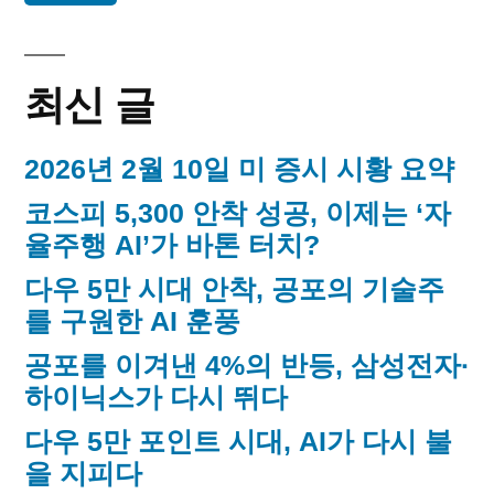
매
립
운
김
동
최신 글
가
2026년 2월 10일 미 증시 시황 요약
코스피 5,300 안착 성공, 이제는 ‘자
율주행 AI’가 바톤 터치?
다우 5만 시대 안착, 공포의 기술주
를 구원한 AI 훈풍
공포를 이겨낸 4%의 반등, 삼성전자·
하이닉스가 다시 뛰다
다우 5만 포인트 시대, AI가 다시 불
을 지피다