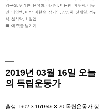
오
양운칠
,
위계룡
,
윤석희
,
이기명
,
이동찬
,
이수락
,
이유
늘
만
,
이인택
,
이탁
,
이현순
,
장기영
,
장영희
,
전재일
,
정귀
석
,
천치락
,
최일엽
의
2019
에 댓글 남기기
독
년
립
05
월
운
17
동
일
오
가”
2019년 03월 16일 오늘
늘
의
의 독립운동가
독
립
운
출생 1902.3.161949.3.20 독립운동가 장
동