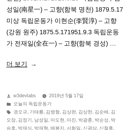
성일(南星一) – 고향(함북 명천) 1879.5.17
미상 독립운동가 이현순(李賢淳) – 고향
(강원 원주) 1875.5.171951.9.3 독립운동
가 전재일(全在一) – 고향(함북 경성) …
“2019
더 보기
년
05
올
w3devlabs
2019년 5월 17일
월
린
게
오늘의 독립운동가
17
이:
시
태
권오규
,
기태룡
,
김병형
,
김상완
,
김상한
,
김순배
,
김
일
됨:
그:
오장
,
김정기
,
남성일
,
마도현
,
마진
,
박광훈
,
박순성
,
박
승호
,
박재식
,
박재혁
,
배봉지
,
서화일
,
신광삼
,
신철휴
,