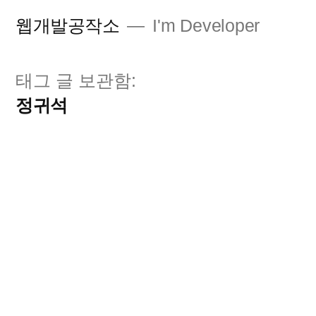
콘
웹개발공작소
I'm Developer
텐
츠
태그 글 보관함:
로
정귀석
바
로
가
기