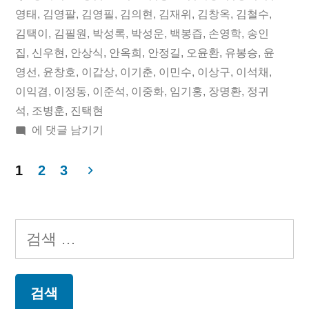
일
됨:
그:
영태
,
김영팔
,
김영필
,
김의현
,
김재위
,
김창옥
,
김철수
,
김택이
,
김필원
,
박성록
,
박성운
,
백봉즙
,
손영학
,
송인
오
집
,
신우현
,
안상식
,
안옥희
,
안정길
,
오윤환
,
유봉승
,
윤
늘
영선
,
윤창호
,
이갑상
,
이기춘
,
이민수
,
이상구
,
이석채
,
이익겸
,
이정동
,
이준석
,
이중화
,
임기홍
,
장명환
,
정귀
의
석
,
조병훈
,
진택현
독
2019
에 댓글 남기기
립
년
03
1
2
3
운
월
글
동
16
페
일
가”
검
오
이
색:
늘
지
의
독