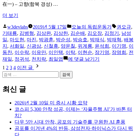
在一) – 고향(함북 경성) …
“2019
더 보기
년
올
게
태
05
w3devlabs
2019년 5월 17일
오늘의 독립운동가
권오규
,
월
린
시
그:
기태룡
,
김병형
,
김상완
,
김상한
,
김순배
,
김오장
,
김정기
,
남성
17
이:
됨:
일
,
마도현
,
마진
,
박광훈
,
박순성
,
박승호
,
박재식
,
박재혁
,
배봉
일
지
,
서화일
,
신광삼
,
신철휴
,
양운칠
,
위계룡
,
윤석희
,
이기명
,
이
오
동찬
,
이수락
,
이유만
,
이인택
,
이탁
,
이현순
,
장기영
,
장영희
,
전
늘
2019
재일
,
정귀석
,
천치락
,
최일엽
에 댓글 남기기
의
년
글
1
2
3
4
이전 글
독
05
검
페
월
립
색:
17
운
이
일
최신 글
동
오
지
가”
늘
2026년 2월 10일 미 증시 시황 요약
매
의
코스피 5,300 안착 성공, 이제는 ‘자율주행 AI’가 바톤 터
독
김
치?
립
다우 5만 시대 안착, 공포의 기술주를 구원한 AI 훈풍
운
공포를 이겨낸 4%의 반등, 삼성전자·하이닉스가 다시 뛰
동
다