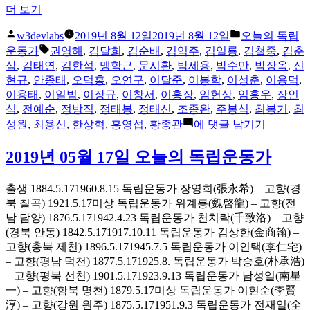
“2019
더 보기
년
올
게
08
w3devlabs
2019년 8월 12일
2019년 8월 12일
오늘의 독립
월
린
시
태
운동가
권영해
,
김달희
,
김순배
,
김익주
,
김일룡
,
김철중
,
김춘
12
이:
됨:
그:
삼
,
김태연
,
김한석
,
맹학근
,
문시환
,
박세용
,
박수만
,
박장옥
,
신
일
현규
,
안종태
,
오덕홍
,
오연구
,
이달준
,
이봉학
,
이성춘
,
이용덕
,
오
이용태
,
이일범
,
이장규
,
이창서
,
이홍장
,
임헌상
,
임홍우
,
장인
늘
식
,
전예순
,
정방직
,
정태봉
,
정태신
,
조종완
,
주봉식
,
최봉기
,
최
의
2019
성원
,
최용신
,
한상혁
,
홍영섭
,
황종관
에 댓글 남기기
독
년
립
08
2019년 05월 17일 오늘의 독립운동가
운
월
12
동
출생 1884.5.171960.8.15 독립운동가 장영희(張永希) – 고향(경
일
가”
북 칠곡) 1921.5.17미상 독립운동가 위계룡(魏啓龍) – 고향(전
오
남 담양) 1876.5.171942.4.23 독립운동가 천치락(千致洛) – 고향
늘
(경북 안동) 1842.5.171917.10.11 독립운동가 김상한(金商翰) –
의
고향(충북 제천) 1896.5.171945.7.5 독립운동가 이인택(李仁宅)
독
– 고향(평남 덕천) 1877.5.171925.8. 독립운동가 박승호(朴承浩)
립
– 고향(평북 선천) 1901.5.171923.9.13 독립운동가 남성일(南星
운
一) – 고향(함북 명천) 1879.5.17미상 독립운동가 이현순(李賢
동
淳) – 고향(강원 원주) 1875.5.171951.9.3 독립운동가 전재일(全
가