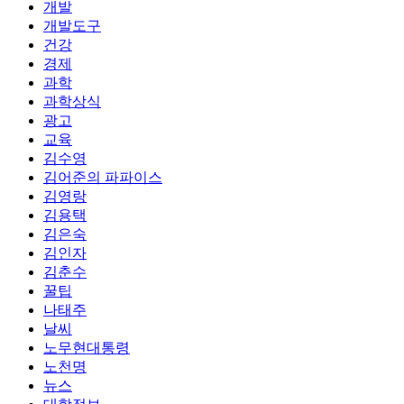
개발
개발도구
건강
경제
과학
과학상식
광고
교육
김수영
김어준의 파파이스
김영랑
김용택
김은숙
김인자
김춘수
꿀팁
나태주
날씨
노무현대통령
노천명
뉴스