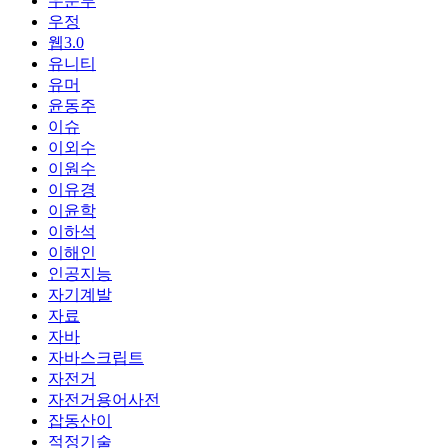
우분투
우정
웹3.0
유니티
유머
윤동주
이슈
이외수
이원수
이유경
이윤학
이하석
이해인
인공지능
자기계발
자료
자바
자바스크립트
자전거
자전거용어사전
잡동산이
적정기술