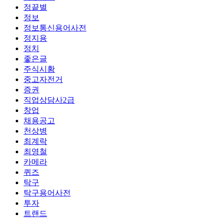
정끝별
정보
정보통신용어사전
정지용
정치
좋은글
주식시황
중고자전거
증권
직업상담사2급
창업
채용공고
천상병
최계락
최영철
카메라
퀴즈
탁구
탁구용어사전
투자
트랜드