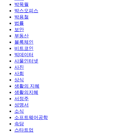
박목월
박스오피스
박용철
법률
보안
부동산
블록체인
비트코인
빅데이터
사물인터넷
사진
사회
상식
생활의 지혜
생활의지혜
서정주
성명서
소식
소프트웨어공학
속담
스타트업