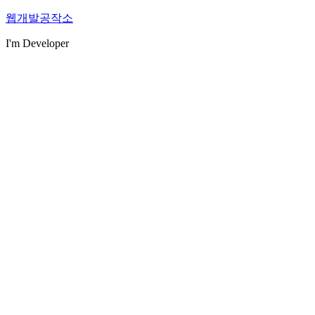
콘
웹개발공작소
텐
I'm Developer
츠
로
바
로
가
기