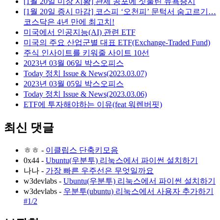
[1월 20일 미장 시황] 관세 공포에 짓눌린 뉴욕증시
[1월 20일 증시 마감] 코스피 ‘오천피’ 문턱서 숨고르기…
코스닥은 4년 만에 최고치!
미국에서 인공지능(AI) 관련 ETF
미국의 주요 산업군별 대표 ETF(Exchange-Traded Fund)
주식 인사이트를 키워줄 사이트 10선
2023년 03월 06일 박스오피스
Today 정치 Issue & News(2023.03.07)
2023년 03월 05일 박스오피스
Today 정치 Issue & News(2023.03.06)
ETF에 투자해야하는 이유(feat 워렌버핏)
최신 댓글
ㅎㅎ
-
이클립스 단축키모음
0x44
-
Ubuntu(우분투) 리눅스에서 파이썬 설치하기
나나
-
가장 빠른 우주선은 무엇일까요
w3devlabs
-
Ubuntu(우분투) 리눅스에서 파이썬 설치하기
w3devlabs
-
우분투(ubuntu) 리눅스에서 사용자 추가하기
#1/2