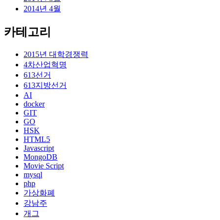
2014년 4월
카테고리
2015년 대학경쟁력
4차산업혁명
613선거
613지방선거
AI
docker
GIT
GO
HSK
HTML5
Javascript
MongoDB
Movie Script
mysql
php
가상화폐
강남주
개그