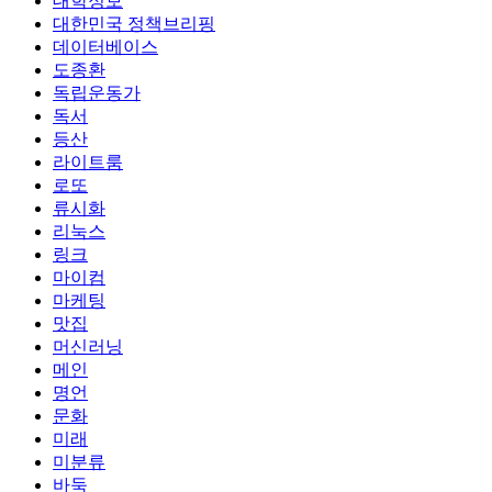
대학정보
대한민국 정책브리핑
데이터베이스
도종환
독립운동가
독서
등산
라이트룸
로또
류시화
리눅스
링크
마이컴
마케팅
맛집
머신러닝
메인
명언
문화
미래
미분류
바둑