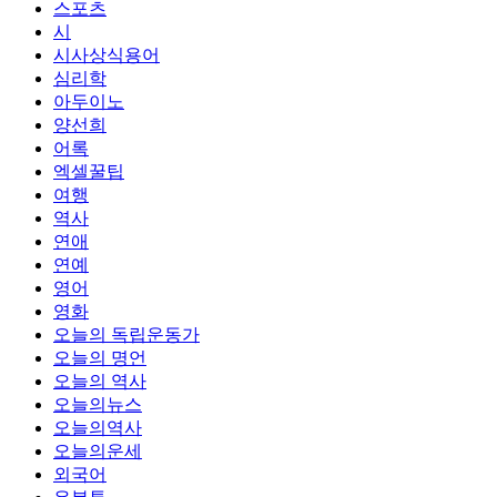
스포츠
시
시사상식용어
심리학
아두이노
양선희
어록
엑셀꿀팁
여행
역사
연애
연예
영어
영화
오늘의 독립운동가
오늘의 명언
오늘의 역사
오늘의뉴스
오늘의역사
오늘의운세
외국어