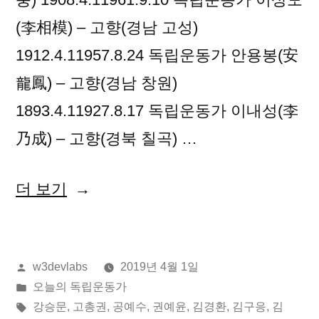
(李相模) – 고향(경남 고성)
1912.4.11957.8.24 독립운동가 안용봉(安
龍鳳) – 고향(경남 창원)
1893.4.11927.8.17 독립운동가 이내성(李
乃成) – 고향(경북 칠곡) …
“2019
더 보기
년
04
올
w3devlabs
2019년 4월 1일
월
린
게
오늘의 독립운동가
01
이:
시
태
강승문
,
고총권
,
공예수
,
권예윤
,
김경환
,
김구응
,
김