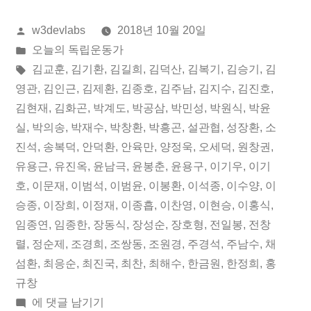
10
올
w3devlabs
2018년 10월 20일
월
린
게
오늘의 독립운동가
20
이:
시
태
김교훈
,
김기환
,
김길희
,
김덕산
,
김복기
,
김승기
,
김
일
됨:
그:
영관
,
김인근
,
김제환
,
김종호
,
김주남
,
김지수
,
김진호
,
김현재
,
김화곤
,
박계도
,
박공삼
,
박민성
,
박원식
,
박윤
오
실
,
박의송
,
박재수
,
박창환
,
박흥곤
,
설관협
,
성장환
,
소
늘
진석
,
송복덕
,
안덕환
,
안육만
,
양정욱
,
오세덕
,
원창권
,
유용근
,
유진옥
,
윤남극
,
윤봉춘
,
윤용구
,
이기우
,
이기
의
호
,
이문재
,
이범석
,
이범윤
,
이봉환
,
이석종
,
이수양
,
이
독
승종
,
이장희
,
이정재
,
이종흡
,
이찬영
,
이현승
,
이홍식
,
립
임종연
,
임종한
,
장동식
,
장성순
,
장호형
,
전일봉
,
전창
렬
,
정순제
,
조경희
,
조쌍동
,
조원경
,
주경석
,
주남수
,
채
운
섬환
,
최응순
,
최진국
,
최찬
,
최해수
,
한금원
,
한정희
,
홍
동
규창
2018
에 댓글 남기기
가”