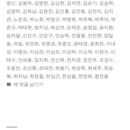
일
됨:
그:
명신
,
김몽득
,
김병헌
,
김상헌
,
김석연
,
김순기
,
김승학
,
김영하
,
김옥남
,
김윤찬
,
김인홍
,
김진동
,
김천익
,
김치
오
관
,
노문표
,
박노호
,
박명규
,
박병호
,
박유복
,
박주대
,
박
늘
준규
,
박태현
,
방치성
,
배상연
,
손재순
,
송영집
,
송지환
,
승처달
,
신진수
,
안순구
,
안승락
,
안용봉
,
안진현
,
양일
의
동
,
유림
,
유면희
,
유중권
,
유중오
,
윤태영
,
윤희천
,
이내
독
성
,
이병선
,
이상관
,
이상모
,
이성하
,
이소제
,
이완수
,
이
립
태수
,
인세봉
,
장지희
,
전신묵
,
전치관
,
정진우
,
조경수
,
조동빈
,
조선환
,
조태연
,
최봉기
,
최성학
,
최세주
,
최승
운
복
,
최자남
,
최정철
,
하상근
,
한상필
,
한정희
,
함천봉
동
2019
에 댓글 남기기
년
가”
04
월
01
일