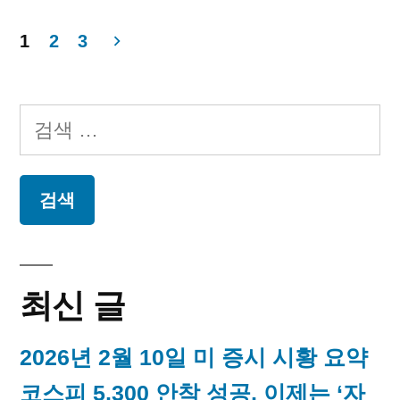
년
10
1
2
3
월
글
20
페
일
검
오
이
색:
늘
지
의
독
매
립
운
김
동
최신 글
가
2026년 2월 10일 미 증시 시황 요약
코스피 5,300 안착 성공, 이제는 ‘자