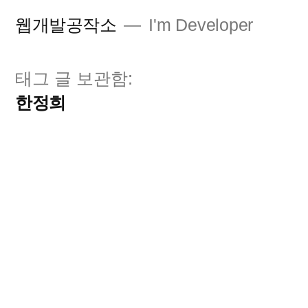
콘
웹개발공작소
I'm Developer
텐
츠
태그 글 보관함:
로
한정희
바
로
가
기