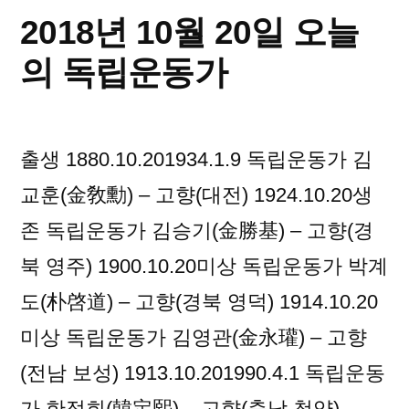
오
2018년 10월 20일 오늘
늘
의
의 독립운동가
독
립
운
출생 1880.10.201934.1.9 독립운동가 김
동
가
교훈(金敎勳) – 고향(대전) 1924.10.20생
존 독립운동가 김승기(金勝基) – 고향(경
북 영주) 1900.10.20미상 독립운동가 박계
도(朴啓道) – 고향(경북 영덕) 1914.10.20
미상 독립운동가 김영관(金永瓘) – 고향
(전남 보성) 1913.10.201990.4.1 독립운동
가 한정희(韓定熙) – 고향(충남 청양)