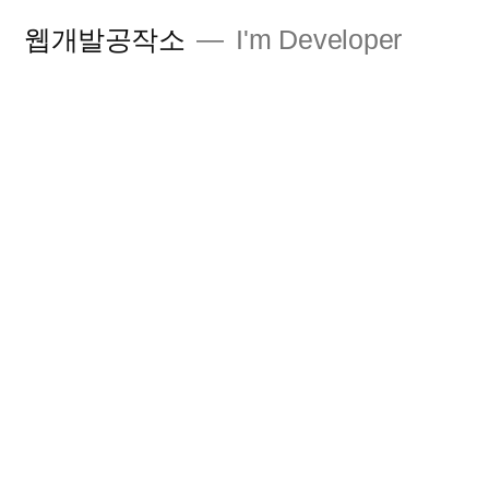
콘
웹개발공작소
I'm Developer
텐
츠
로
바
로
가
기