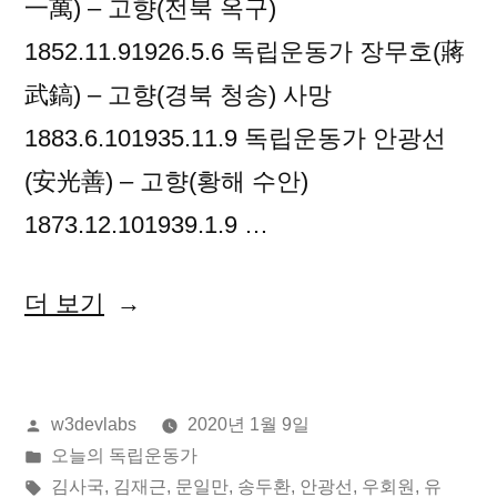
一萬) – 고향(전북 옥구)
1852.11.91926.5.6 독립운동가 장무호(蔣
武鎬) – 고향(경북 청송) 사망
1883.6.101935.11.9 독립운동가 안광선
(安光善) – 고향(황해 수안)
1873.12.101939.1.9 …
“2020
더 보기
년
01
올
w3devlabs
2020년 1월 9일
월
린
게
오늘의 독립운동가
09
이:
시
태
김사국
,
김재근
,
문일만
,
송두환
,
안광선
,
우회원
,
유