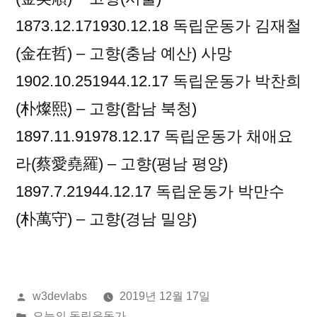
1873.12.171930.12.18 독립운동가 김재철
(金在哲) – 고향(충남 예산) 사망
1902.10.251944.12.17 독립운동가 박찬희
(朴燦熙) – 고향(함남 북청)
1897.11.91978.12.17 독립운동가 채애요
라(蔡愛堯羅) – 고향(평남 평양)
1897.7.21944.12.17 독립운동가 박만수
(朴萬守) – 고향(경남 밀양)
올
w3devlabs
2019년 12월 17일
린
게
오늘의 독립운동가