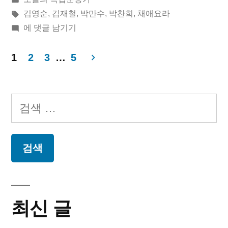
이:
시
태
김영순
,
김재철
,
박만수
,
박찬희
,
채애요라
됨:
그:
2019
에 댓글 남기기
년
12
1
2
3
…
5
월
글
17
페
일
검
오
이
색:
늘
지
의
독
매
립
운
김
동
최신 글
가