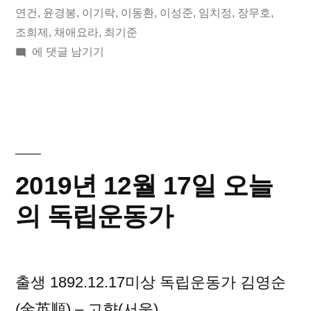
일
됨:
그:
연건
,
윤경봉
,
이기락
,
이동환
,
이성준
,
임치정
,
장무호
,
조희제
,
채애요라
,
최기준
오
2020
에 댓글 남기기
늘
년
01
의
월
독
09
립
일
오
운
2019년 12월 17일 오늘
늘
동
의
의 독립운동가
독
가”
립
운
출생 1892.12.17미상 독립운동가 김영순
동
가
(金英順) – 고향(서울)