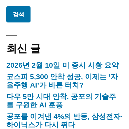
이
색:
늘
지
의
독
매
립
운
김
동
최신 글
가
2026년 2월 10일 미 증시 시황 요약
코스피 5,300 안착 성공, 이제는 ‘자
율주행 AI’가 바톤 터치?
다우 5만 시대 안착, 공포의 기술주
를 구원한 AI 훈풍
공포를 이겨낸 4%의 반등, 삼성전자·
하이닉스가 다시 뛰다