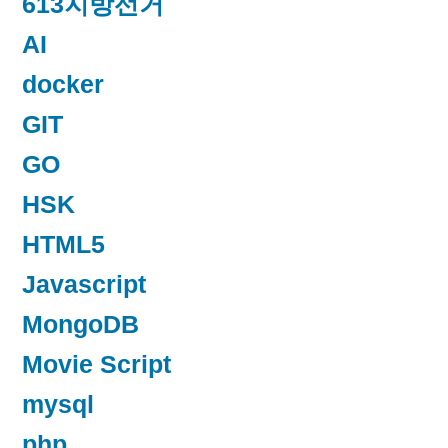
613지방선거
AI
docker
GIT
GO
HSK
HTML5
Javascript
MongoDB
Movie Script
mysql
php