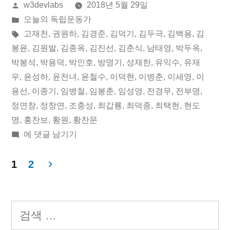
올
w3devlabs
2018년 5월 29일
월
린
게
오늘의 독립운동가
29
이:
시
태
고재천
,
권원하
,
김경준
,
김덕기
,
김두극
,
김백용
,
김
일
됨:
그:
봉윤
,
김원발
,
김종옥
,
김진선
,
김춘식
,
남태영
,
박두옥
,
박봉석
,
박용덕
,
박인호
,
방명기
,
성재한
,
유익수
,
유재
오
우
,
윤성하
,
윤천녀
,
윤철수
,
이덕현
,
이병춘
,
이세영
,
이
늘
용선
,
이종기
,
임병철
,
임봉춘
,
임성영
,
전경무
,
전부명
,
정연창
,
정창연
,
조충성
,
최갑룡
,
최덕종
,
최택현
,
현도
의
명
,
홍찬보
,
황원
,
황찬문
독
2018
에 댓글 남기기
립
년
05
1
2
운
월
글
동
29
페
일
가”
검
오