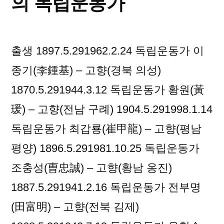
의 독립운동가
독
립
운
출생 1897.5.291962.2.24 독립운동가 이
동
가
종기(李鍾基) – 고향(경북 의성)
1870.5.291944.3.12 독립운동가 황원(黃
瑗) – 고향(전남 구례) 1904.5.291998.1.14
독립운동가 최갑룡(崔甲龍) – 고향(평남
평양) 1896.5.291981.10.25 독립운동가
조충성(曺忠誠) – 고향(황남 옹진)
1887.5.291941.2.16 독립운동가 전부명
(田富明) – 고향(전북 김제)