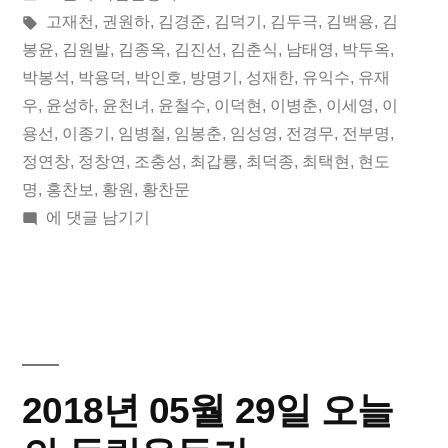
29
이:
시
태
고재천
,
권원하
,
김경준
,
김덕기
,
김두극
,
김백용
,
김
일
됨:
그:
봉윤
,
김원발
,
김종옥
,
김진선
,
김춘식
,
남태영
,
박두옥
,
박봉석
,
박용덕
,
박인호
,
방명기
,
성재한
,
유익수
,
유재
오
우
,
윤성하
,
윤천녀
,
윤철수
,
이덕현
,
이병춘
,
이세영
,
이
늘
용선
,
이종기
,
임병철
,
임봉춘
,
임성영
,
전경무
,
전부명
,
정연창
,
정창연
,
조충성
,
최갑룡
,
최덕종
,
최택현
,
현도
의
명
,
홍찬보
,
황원
,
황찬문
독
2019
에 댓글 남기기
립
년
05
운
월
동
29
일
가”
오
2018년 05월 29일 오늘
늘
의