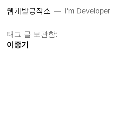
콘
웹개발공작소
I'm Developer
텐
츠
태그 글 보관함:
로
이종기
바
로
가
기