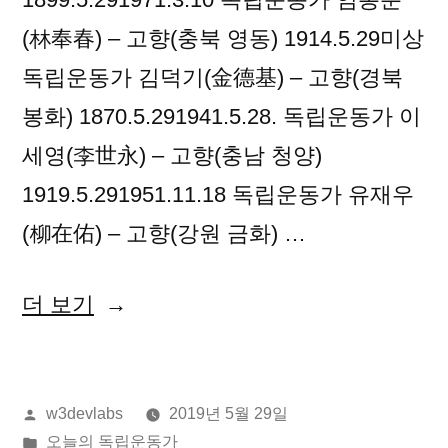
(林奉春) – 고향(충북 영동) 1914.5.29미상
독립운동가 김덕기(金德基) – 고향(경북
봉화) 1870.5.291941.5.28. 독립운동가 이
세영(李世永) – 고향(충남 청양)
1919.5.291951.11.18 독립운동가 유재우
(柳在佑) – 고향(강원 금화) …
“2019
더 보기
년
05
올
w3devlabs
2019년 5월 29일
월
린
게
오늘의 독립운동가