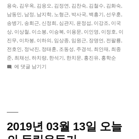
일
됨:
그:
용숙
,
김우옥
,
김응오
,
김정연
,
김찬숙
,
김철수
,
김화숙
,
남동민
,
남정
,
남지학
,
노형근
,
박사국
,
백흥기
,
선우훈
,
오
송병기
,
송회근
,
신정희
,
심관지
,
윤정섭
,
이강조
,
이국
늘
상
,
이상철
,
이소봉
,
이승복
,
이용문
,
이인영
,
이정호
,
이
진무
,
이차봉
,
이하의
,
임상종
,
임원근
,
장명언
,
전팔룡
,
의
전호인
,
정낙진
,
정태훈
,
조동성
,
주경석
,
최안재
,
최종
독
준
,
최채선
,
하치량
,
한석기
,
한치문
,
홍진유
,
홍학순
립
2019
에 댓글 남기기
년
운
05
동
월
18
가”
일
오
2019년 03월 13일 오늘
늘
의