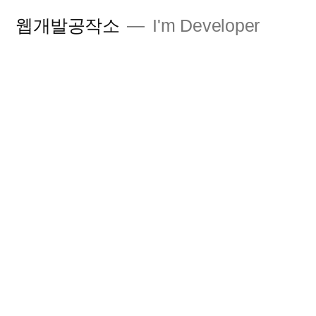
콘
웹개발공작소
I'm Developer
텐
츠
로
바
로
가
기