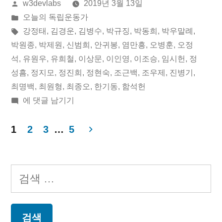
올
w3devlabs
2019년 3월 13일
월
린
게
오늘의 독립운동가
13
이:
시
태
강정태
,
김경운
,
김병수
,
박규징
,
박동희
,
박우말례
,
일
됨:
그:
박원종
,
박제원
,
신범희
,
안귀봉
,
염만흥
,
오병훈
,
오정
석
,
유원우
,
유희철
,
이상문
,
이인영
,
이조승
,
임시헌
,
정
오
성흠
,
정지모
,
정진희
,
정현숙
,
조근백
,
조우제
,
진병기
,
늘
최명백
,
최원형
,
최종오
,
한기동
,
함석헌
2019
에 댓글 남기기
의
년
독
03
1
2
3
…
5
립
월
글
13
운
페
일
검
동
오
이
색:
늘
가”
지
의