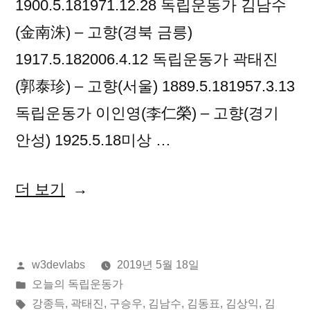
1900.5.181971.12.28 독립운동가 김남수
(金南洙) – 고향(경북 금릉)
1917.5.182006.4.12 독립운동가 곽태진
(郭泰珍) – 고향(서울) 1889.5.181957.3.13
독립운동가 이인영(李仁榮) – 고향(경기
안성) 1925.5.18미상 …
“2019
더 보기
년
05
올
w3devlabs
2019년 5월 18일
월
린
게
오늘의 독립운동가
18
이:
시
태
강종득
,
곽태진
,
구승우
,
김남수
,
김동표
,
김상익
,
김