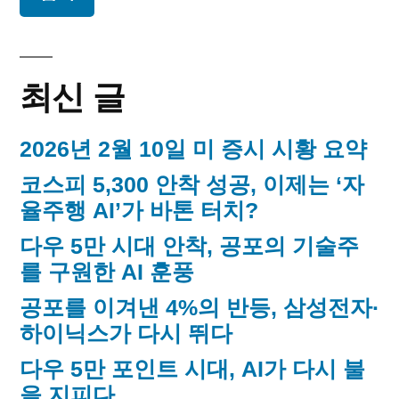
독
매
립
운
김
동
최신 글
가
2026년 2월 10일 미 증시 시황 요약
코스피 5,300 안착 성공, 이제는 ‘자
율주행 AI’가 바톤 터치?
다우 5만 시대 안착, 공포의 기술주
를 구원한 AI 훈풍
공포를 이겨낸 4%의 반등, 삼성전자·
하이닉스가 다시 뛰다
다우 5만 포인트 시대, AI가 다시 불
을 지피다