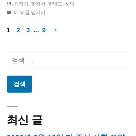
년
,
최창섭
,
한경서
,
한양도
,
허익
늘
2019
에 댓글 남기기
년
의
11
1
2
3
…
9
독
월
글
립
03
페
일
검
운
오
이
색:
동
늘
지
의
가”
독
매
립
운
김
동
최신 글
가