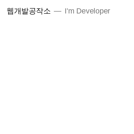
콘
웹개발공작소
I'm Developer
텐
츠
로
바
로
가
기