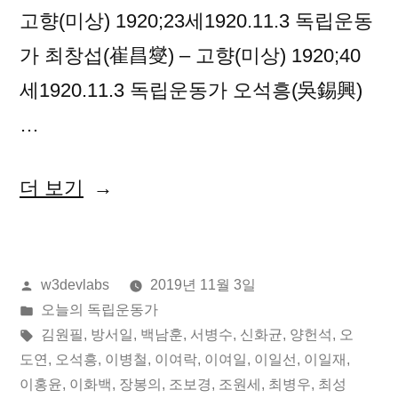
고향(미상) 1920;23세1920.11.3 독립운동
가 최창섭(崔昌燮) – 고향(미상) 1920;40
세1920.11.3 독립운동가 오석흥(吳錫興)
…
“2019
더 보기
년
11
올
w3devlabs
2019년 11월 3일
월
린
게
오늘의 독립운동가
03
이:
시
태
김원필
,
방서일
,
백남훈
,
서병수
,
신화균
,
양헌석
,
오
일
됨:
그:
도연
,
오석흥
,
이병철
,
이여락
,
이여일
,
이일선
,
이일재
,
이홍윤
,
이화백
,
장봉의
,
조보경
,
조원세
,
최병우
,
최성
오