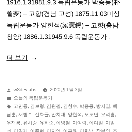
1916.1.31981.9.3 독립운동가 박증몽(朴
曾夢) – 고향(경남 고성) 1875.11.03미상
독립운동가 양헌석(梁憲錫) – 고향(충남
청양) 1886.1.31945.9.6 독립운동가 …
“2020
더 보기
년
01
올
w3devlabs
2020년 1월 3일
월
린
게
오늘의 독립운동가
03
이:
시
태
고민룡
,
김보형
,
김원필
,
김찬수
,
박증몽
,
방서일
,
백
일
됨:
그:
남훈
,
서병수
,
신화균
,
안치대
,
양헌석
,
오도연
,
오석흥
,
우재룡
,
유시승
,
유희준
,
이병철
,
이여락
,
이여일
,
이일
오
선
,
이일재
,
이주현
,
이지영
,
이홍윤
,
이화백
,
장봉의
,
조