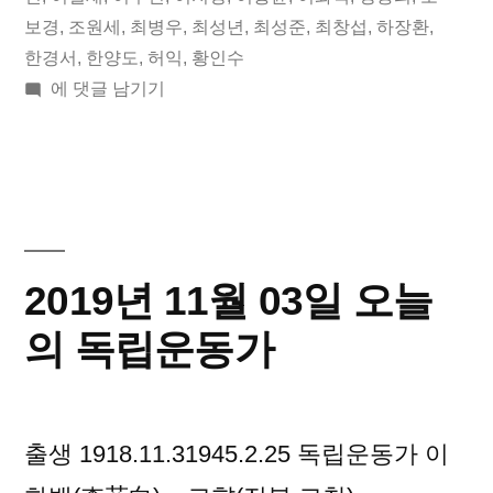
늘
보경
,
조원세
,
최병우
,
최성년
,
최성준
,
최창섭
,
하장환
,
한경서
,
한양도
,
허익
,
황인수
의
2020
에 댓글 남기기
독
년
립
01
월
운
03
동
일
오
가”
2019년 11월 03일 오늘
늘
의
의 독립운동가
독
립
운
출생 1918.11.31945.2.25 독립운동가 이
동
가