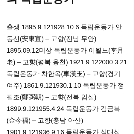
독
립
운
출생 1895.9.121928.10.6 독립운동가 안
동
가
동선(安東宣) – 고향(전남 무안)
1895.09.12미상 독립운동가 이월노(李月
老) – 고향(평북 용천) 1921.9.122000.3.21
독립운동가 차한옥(車漢玉) – 고향(경기
여주) 1861.9.121930.1.10 독립운동가 정
필조(鄭弼朝) – 고향(전북 임실)
1899.9.121955.4.24 독립운동가 김금복
(金今福) – 고향(충남 아산)
1901.9.121936.9.16 독립운동가 심대섭