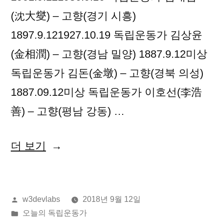
(沈大燮) – 고향(경기 시흥)
1897.9.121927.10.19 독립운동가 김상윤
(金相潤) – 고향(경남 밀양) 1887.9.12미상
독립운동가 김돈(金墩) – 고향(경북 의성)
1887.09.12미상 독립운동가 이호선(李浩
善) – 고향(평남 강동) …
“2018
더 보기
년
09
올
w3devlabs
2018년 9월 12일
월
린
게
오늘의 독립운동가