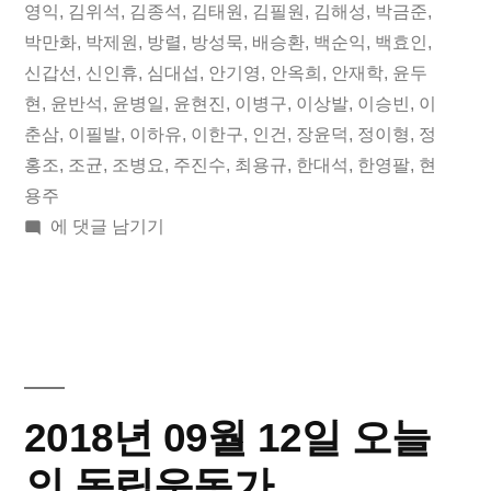
일
됨:
그:
영익
,
김위석
,
김종석
,
김태원
,
김필원
,
김해성
,
박금준
,
박만화
,
박제원
,
방렬
,
방성묵
,
배승환
,
백순익
,
백효인
,
오
신갑선
,
신인휴
,
심대섭
,
안기영
,
안옥희
,
안재학
,
윤두
늘
현
,
윤반석
,
윤병일
,
윤현진
,
이병구
,
이상발
,
이승빈
,
이
춘삼
,
이필발
,
이하유
,
이한구
,
인건
,
장윤덕
,
정이형
,
정
의
홍조
,
조균
,
조병요
,
주진수
,
최용규
,
한대석
,
한영팔
,
현
독
용주
립
2018
에 댓글 남기기
년
운
09
동
월
16
가”
일
오
2018년 09월 12일 오늘
늘
의
의 독립운동가