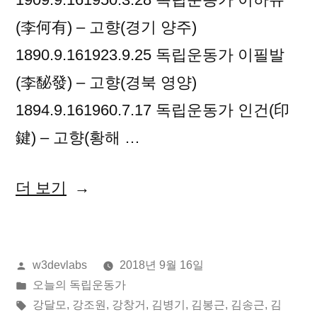
(李何有) – 고향(경기 양주)
1890.9.161923.9.25 독립운동가 이필발
(李馝發) – 고향(경북 영양)
1894.9.161960.7.17 독립운동가 인건(印
鍵) – 고향(황해 …
“2018
더 보기
년
09
올
w3devlabs
2018년 9월 16일
월
린
게
오늘의 독립운동가
16
이:
시
태
강달모
,
강조원
,
강창거
,
김병기
,
김봉근
,
김송근
,
김