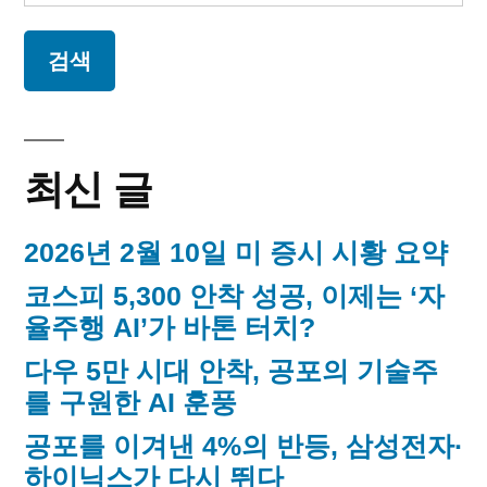
이
색:
늘
지
의
독
매
립
운
김
동
최신 글
가
2026년 2월 10일 미 증시 시황 요약
코스피 5,300 안착 성공, 이제는 ‘자
율주행 AI’가 바톤 터치?
다우 5만 시대 안착, 공포의 기술주
를 구원한 AI 훈풍
공포를 이겨낸 4%의 반등, 삼성전자·
하이닉스가 다시 뛰다