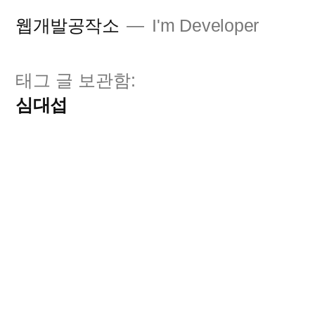
콘
웹개발공작소
I'm Developer
텐
츠
태그 글 보관함:
로
심대섭
바
로
가
기