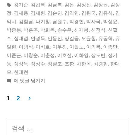
12
이:
시
태
강기준
,
김갑록
,
김금복
,
김돈
,
김상신
,
김상윤
,
김상
일
됨:
그:
정
,
김세용
,
김세환
,
김순천
,
김약연
,
김원국
,
김유식
,
김
익시
,
김철남
,
나기창
,
남원수
,
박경현
,
박사국
,
박상윤
,
오
박종봉
,
박흥곤
,
박희목
,
송수은
,
신재봉
,
신정식
,
신필
늘
수
,
심대섭
,
안광득
,
안동선
,
양길웅
,
오윤칠
,
유동혁
,
유
일현
,
이병식
,
이비호
,
이우진
,
이월노
,
이의복
,
이종만
,
의
이준근
,
이창순
,
이춘성
,
이호선
,
이화영
,
장도빈
,
정기
독
동
,
정상득
,
정성수
,
정필조
,
조황
,
차한옥
,
최경현
,
한대
립
모
,
한태현
2018
에 댓글 남기기
운
년
동
09
1
2
월
가”
글
12
페
일
검
오