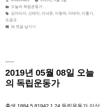
린
게
오늘의 독립운동가
이:
시
태
김마리아
,
신태익
,
이낙준
,
이용덕
,
이태직
,
이홍기
,
됨:
그:
조광규
2019
에 댓글 남기기
년
09
월
05
일
오
2019년 05월 08일 오늘
늘
의
의 독립운동가
독
립
운
출생 1884.5.81942.1.24 독립운동가 이상
동