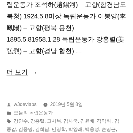
립운동가 조석하(趙錫河) – 고향(함경남도
북청) 1924.5.8미상 독립운동가 이봉양(李
鳳陽) – 고향(평북 용천)
1895.5.81958.1.28 독립운동가 강홍렬(姜
弘烈) – 고향(경남 합천) …
“2019
더 보기
년
05
올
w3devlabs
2019년 5월 8일
월
린
게
오늘의 독립운동가
08
이:
시
태
강인수
,
강홍렬
,
고시복
,
김사국
,
김윤배
,
김익휘
,
김
일
됨:
그:
종갑
,
김중명
,
김희남
,
민영학
,
박양래
,
백용성
,
손명근
,