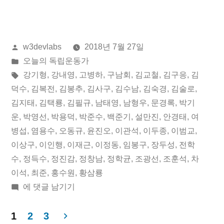
년
07
올
w3devlabs
2018년 7월 27일
월
린
게
오늘의 독립운동가
27
이:
시
태
강기형
,
강내영
,
고병하
,
구남회
,
김교철
,
김구응
,
김
일
됨:
그:
덕수
,
김복전
,
김봉추
,
김사구
,
김수남
,
김숙경
,
김술로
,
김지태
,
김택룡
,
김필규
,
남태영
,
남형우
,
문경록
,
박기
오
운
,
박영선
,
박용덕
,
박준수
,
백준기
,
설만진
,
안경태
,
여
늘
병섭
,
염용수
,
오동규
,
윤진오
,
이관석
,
이두종
,
이범교
,
이상구
,
이인행
,
이재근
,
이정동
,
임봉구
,
장두성
,
전학
의
수
,
정득수
,
정진감
,
정창남
,
정학균
,
조광선
,
조훈석
,
차
독
이석
,
최준
,
홍수원
,
황삼룡
립
2018
에 댓글 남기기
년
운
07
1
2
3