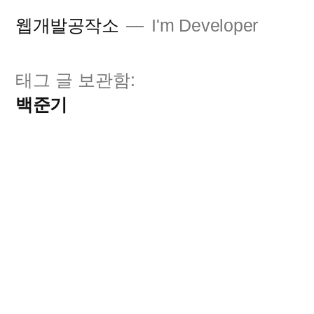
콘
웹개발공작소
I'm Developer
텐
츠
태그 글 보관함:
로
백준기
바
로
가
기