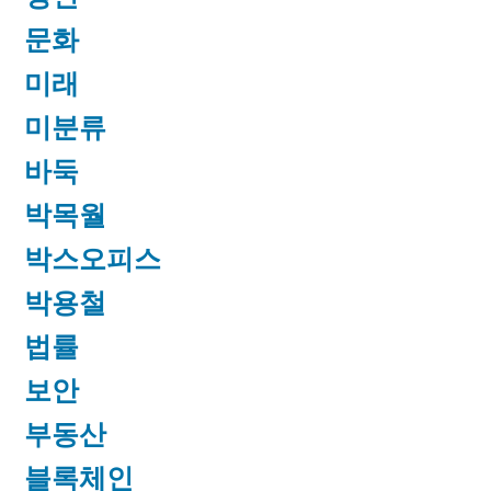
문화
미래
미분류
바둑
박목월
박스오피스
박용철
법률
보안
부동산
블록체인