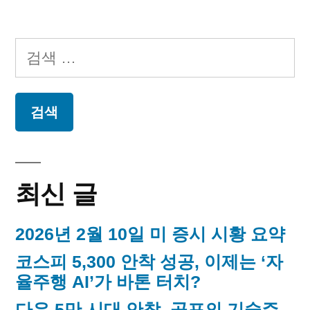
동
월
글
27
가”
페
일
검
오
이
색:
늘
지
의
독
매
립
운
김
동
최신 글
가
2026년 2월 10일 미 증시 시황 요약
코스피 5,300 안착 성공, 이제는 ‘자
율주행 AI’가 바톤 터치?
다우 5만 시대 안착, 공포의 기술주