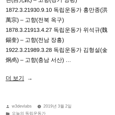
1872.3.21930.9.10 독립운동가 홍만종(洪
萬宗) – 고향(전북 옥구)
1878.3.21913.4.27 독립운동가 위석규(魏
錫奎) – 고향(전남 장흥)
1922.3.21989.3.28 독립운동가 김형설(金
炯卨) – 고향(충남 서산) …
“2019
더 보기
년
03
올
w3devlabs
2019년 3월 2일
월
린
게
오늘의 독립운동가