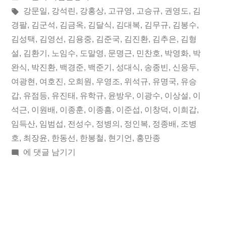
02
이:
시
태
강문일
,
강석린
,
강홍상
,
고규영
,
고승규
,
권영도
,
김
일
됨:
그:
경팔
,
김군석
,
김금옥
,
김달식
,
김대복
,
김무규
,
김봉수
,
김성택
,
김영선
,
김용중
,
김준국
,
김진환
,
김추은
,
김형
오
설
,
김환기
,
노임수
,
도말영
,
문명근
,
민찬호
,
박영화
,
박
늘
완식
,
박진환
,
백경준
,
백준기
,
성대식
,
송종빈
,
신응두
,
여광현
,
여호진
,
오희원
,
우영조
,
위석규
,
유명국
,
유승
의
갑
,
유점등
,
유진태
,
유학규
,
윤방우
,
이광수
,
이상설
,
이
독
석근
,
이원배
,
이종훈
,
이종흠
,
이준섭
,
이창덕
,
이희갑
,
립
임득산
,
임범섭
,
전성수
,
정병의
,
정인복
,
정종배
,
조병
호
,
최장윤
,
한동선
,
한봉철
,
현기언
,
홍만종
운
2019
에 댓글 남기기
동
년
03
가”
월
02
일