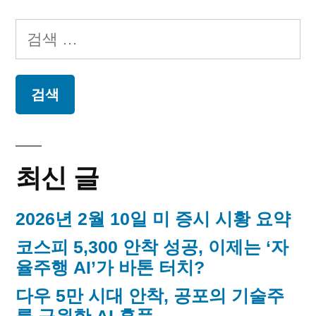
글
동
05
페
일
가”
검
오
이
색:
늘
지
의
독
매
립
운
김
동
최신 글
가
2026년 2월 10일 미 증시 시황 요약
코스피 5,300 안착 성공, 이제는 ‘자
율주행 AI’가 바톤 터치?
다우 5만 시대 안착, 공포의 기술주