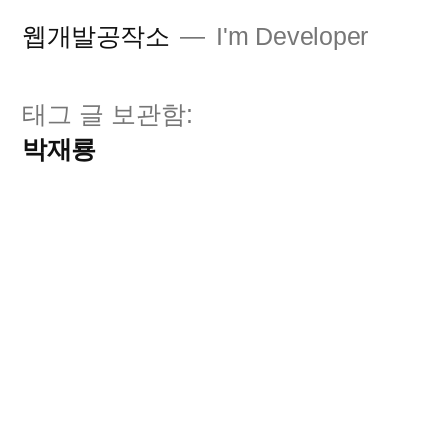
콘
웹개발공작소
I'm Developer
텐
츠
태그 글 보관함:
로
박재룡
바
로
가
기