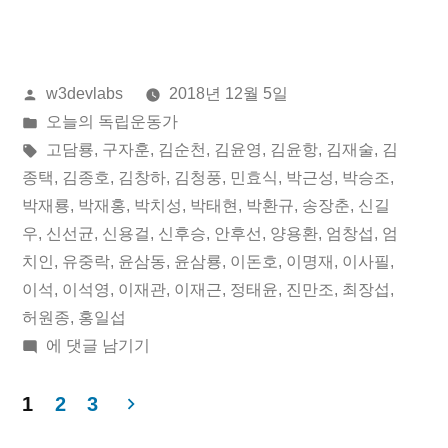
년
12
올
w3devlabs
2018년 12월 5일
월
린
게
오늘의 독립운동가
05
이:
시
태
고담룡
,
구자훈
,
김순천
,
김윤영
,
김윤항
,
김재술
,
김
일
됨:
그:
종택
,
김종호
,
김창하
,
김청풍
,
민효식
,
박근성
,
박승조
,
박재룡
,
박재홍
,
박치성
,
박태현
,
박환규
,
송장춘
,
신길
오
우
,
신선균
,
신용걸
,
신후승
,
안후선
,
양용환
,
엄창섭
,
엄
늘
치인
,
유중락
,
윤삼동
,
윤삼룡
,
이돈호
,
이명재
,
이사필
,
이석
,
이석영
,
이재관
,
이재근
,
정태윤
,
진만조
,
최장섭
,
의
허원종
,
홍일섭
독
2018
에 댓글 남기기
립
년
12
1
2
3
운
월