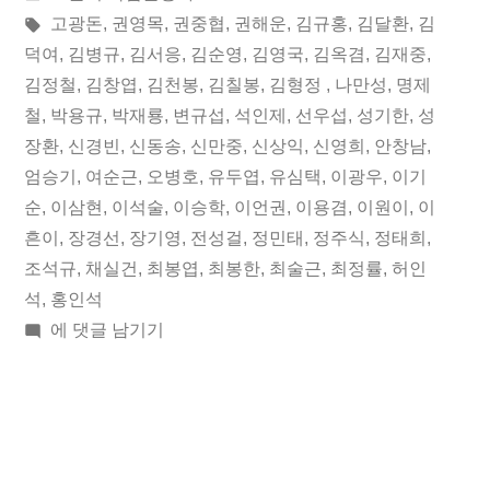
19
이:
시
태
고광돈
,
권영목
,
권중협
,
권해운
,
김규홍
,
김달환
,
김
일
됨:
그:
덕여
,
김병규
,
김서응
,
김순영
,
김영국
,
김옥겸
,
김재중
,
김정철
,
김창엽
,
김천봉
,
김칠봉
,
김형정
,
나만성
,
명제
오
철
,
박용규
,
박재룡
,
변규섭
,
석인제
,
선우섭
,
성기한
,
성
늘
장환
,
신경빈
,
신동송
,
신만중
,
신상익
,
신영희
,
안창남
,
엄승기
,
여순근
,
오병호
,
유두엽
,
유심택
,
이광우
,
이기
의
순
,
이삼현
,
이석술
,
이승학
,
이언권
,
이용겸
,
이원이
,
이
독
흔이
,
장경선
,
장기영
,
전성걸
,
정민태
,
정주식
,
정태희
,
립
조석규
,
채실건
,
최봉엽
,
최봉한
,
최술근
,
최정률
,
허인
석
,
홍인석
운
2019
에 댓글 남기기
동
년
03
가”
월
19
일