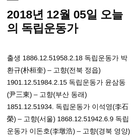
오
2018년 12월 05일 오늘
늘
의
의 독립운동가
독
립
운
출생 1886.12.51958.2.18 독립운동가 박
동
가
환규(朴桓奎) – 고향(전북 정읍)
1901.12.51984.2.15 독립운동가 윤삼동
(尹三東) – 고향(부산 동래)
1851.12.51934. 독립운동가 이석영(李石
榮) – 고향(서울) 1868.12.51942.6.9 독립
운동가 이돈호(李墩浩) – 고향(경북 영양)