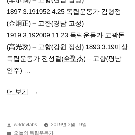
1897.3.191952.4.25 독립운동가 김형정
(金炯正) – 고향(경남 고성)
1919.3.192009.11.23 독립운동가 고광돈
(高光敦) – 고향(강원 정선) 1893.3.19미상
독립운동가 전성걸(全聖杰) – 고향(평남
안주) …
“2019
더 보기
년
03
올
w3devlabs
2019년 3월 19일
월
린
게
오늘의 독립운동가