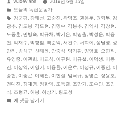
올
w3devlabs
2019년 6월 15일
월
린
게
오늘의 독립운동가
15
이:
시
태
강군평
,
강태선
,
고순진
,
곽영조
,
권용두
,
권혁무
,
김
일
됨:
그:
광추
,
김도봉
,
김도현
,
김명수
,
김봉추
,
김익시
,
김창현
,
노동훈
,
민병숙
,
박규채
,
박기은
,
박명출
,
박성운
,
박응
오
천
,
박재수
,
박창철
,
백순익
,
서건수
,
서학이
,
성달영
,
성
늘
만리
,
송석규
,
신태윤
,
안중식
,
양기환
,
양영호
,
오면직
,
유영중
,
이관회
,
이교식
,
이규완
,
이규철
,
이덕생
,
이동
의
진
,
이상익
,
이영기
,
이용환
,
이운호
,
이정규
,
이종인
,
이
독
종협
,
이중곤
,
이해천
,
이현설
,
임낙규
,
장명순
,
장용호
,
립
전대진
,
정대영
,
정한익
,
조득렬
,
조만기
,
조수인
,
조인
식
,
조형균
,
허봉
,
허상기
,
황도성
운
2019
에 댓글 남기기
동
년
06
가”
월