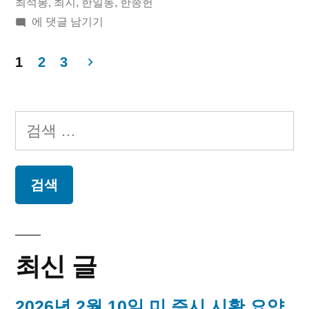
립
최석봉
,
최지
,
한일동
,
한종헌
2019
에 댓글 남기기
운
년
동
04
1
2
3
월
가”
글
03
페
일
검
오
이
색:
늘
지
의
독
매
립
운
김
동
최신 글
가
2026년 2월 10일 미 증시 시황 요약