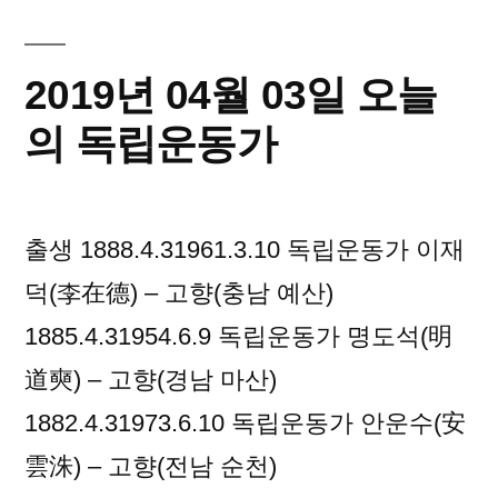
15
일
오
2019년 04월 03일 오늘
늘
의
의 독립운동가
독
립
운
출생 1888.4.31961.3.10 독립운동가 이재
동
가
덕(李在德) – 고향(충남 예산)
1885.4.31954.6.9 독립운동가 명도석(明
道奭) – 고향(경남 마산)
1882.4.31973.6.10 독립운동가 안운수(安
雲洙) – 고향(전남 순천)