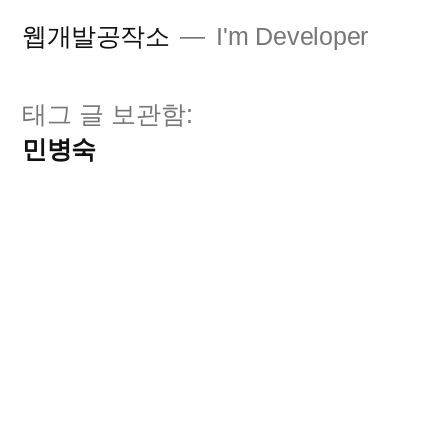
콘
웹개발공작소
I'm Developer
텐
츠
태그 글 보관함:
로
민병숙
바
로
가
기