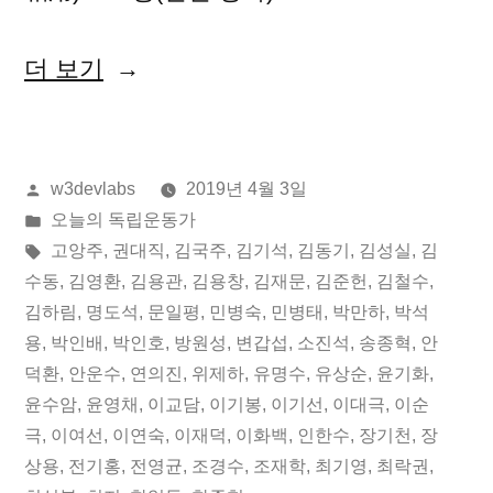
“2019
더 보기
년
04
올
w3devlabs
2019년 4월 3일
월
린
게
오늘의 독립운동가
03
이:
시
태
고앙주
,
권대직
,
김국주
,
김기석
,
김동기
,
김성실
,
김
일
됨:
그:
수동
,
김영환
,
김용관
,
김용창
,
김재문
,
김준헌
,
김철수
,
김하림
,
명도석
,
문일평
,
민병숙
,
민병태
,
박만하
,
박석
오
용
,
박인배
,
박인호
,
방원성
,
변갑섭
,
소진석
,
송종혁
,
안
늘
덕환
,
안운수
,
연의진
,
위제하
,
유명수
,
유상순
,
윤기화
,
윤수암
,
윤영채
,
이교담
,
이기봉
,
이기선
,
이대극
,
이순
의
극
,
이여선
,
이연숙
,
이재덕
,
이화백
,
인한수
,
장기천
,
장
독
상용
,
전기홍
,
전영균
,
조경수
,
조재학
,
최기영
,
최락권
,