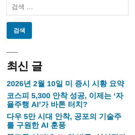
페
일
검
오
이
색:
늘
지
의
독
매
립
운
김
동
최신 글
가
2026년 2월 10일 미 증시 시황 요약
코스피 5,300 안착 성공, 이제는 ‘자
율주행 AI’가 바톤 터치?
다우 5만 시대 안착, 공포의 기술주
를 구원한 AI 훈풍