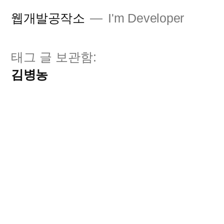
콘
웹개발공작소
I'm Developer
텐
츠
태그 글 보관함:
로
김병농
바
로
가
기