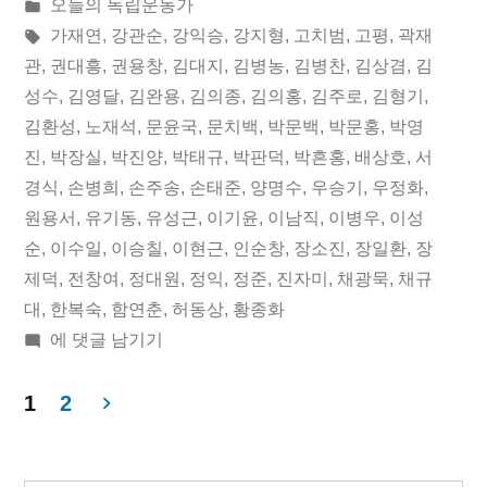
린
게
오늘의 독립운동가
08
이:
시
태
가재연
,
강관순
,
강익승
,
강지형
,
고치범
,
고평
,
곽재
일
됨:
그:
관
,
권대흥
,
권용창
,
김대지
,
김병농
,
김병찬
,
김상겸
,
김
성수
,
김영달
,
김완용
,
김의종
,
김의홍
,
김주로
,
김형기
,
오
김환성
,
노재석
,
문윤국
,
문치백
,
박문백
,
박문홍
,
박영
늘
진
,
박장실
,
박진양
,
박태규
,
박판덕
,
박흔홍
,
배상호
,
서
경식
,
손병희
,
손주송
,
손태준
,
양명수
,
우승기
,
우정화
,
의
원용서
,
유기동
,
유성근
,
이기윤
,
이남직
,
이병우
,
이성
독
순
,
이수일
,
이승칠
,
이현근
,
인순창
,
장소진
,
장일환
,
장
립
제덕
,
전창여
,
정대원
,
정익
,
정준
,
진자미
,
채광묵
,
채규
대
,
한복숙
,
함연춘
,
허동상
,
황종화
운
2018
에 댓글 남기기
동
년
04
1
2
가”
월
글
08