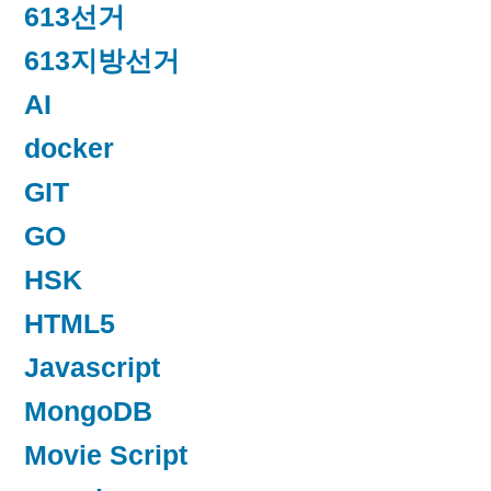
613선거
613지방선거
AI
docker
GIT
GO
HSK
HTML5
Javascript
MongoDB
Movie Script