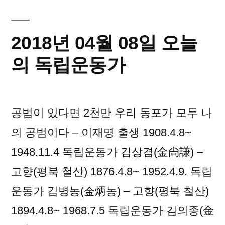
08
일
오
2018년 04월 08일 오늘
늘
의
의 독립운동가
독
립
운
공범이 있다면 2천만 우리 동포가 모두 나
동
가
의 공범이다 – 이재명 출생 1908.4.8~
1948.11.4 독립운동가 김상겸(金尙謙) –
고향(평북 철산) 1876.4.8~ 1952.4.9. 독립
운동가 김병농(金炳농) – 고향(평북 철산)
1894.4.8~ 1968.7.5 독립운동가 김의종(金