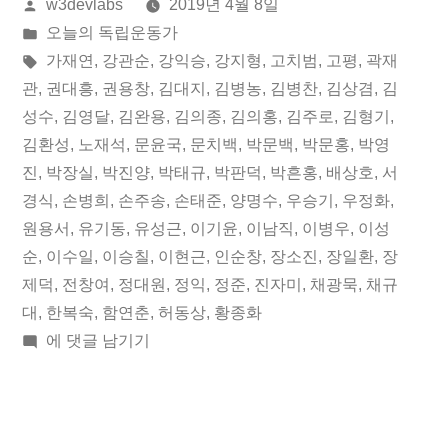
올
w3devlabs
2019년 4월 8일
월
린
게
오늘의 독립운동가
08
이:
시
태
가재연
,
강관순
,
강익승
,
강지형
,
고치범
,
고평
,
곽재
일
됨:
그:
관
,
권대흥
,
권용창
,
김대지
,
김병농
,
김병찬
,
김상겸
,
김
성수
,
김영달
,
김완용
,
김의종
,
김의홍
,
김주로
,
김형기
,
오
김환성
,
노재석
,
문윤국
,
문치백
,
박문백
,
박문홍
,
박영
늘
진
,
박장실
,
박진양
,
박태규
,
박판덕
,
박흔홍
,
배상호
,
서
경식
,
손병희
,
손주송
,
손태준
,
양명수
,
우승기
,
우정화
,
의
원용서
,
유기동
,
유성근
,
이기윤
,
이남직
,
이병우
,
이성
독
순
,
이수일
,
이승칠
,
이현근
,
인순창
,
장소진
,
장일환
,
장
립
제덕
,
전창여
,
정대원
,
정익
,
정준
,
진자미
,
채광묵
,
채규
대
,
한복숙
,
함연춘
,
허동상
,
황종화
운
2019
에 댓글 남기기
동
년
04
가”
월