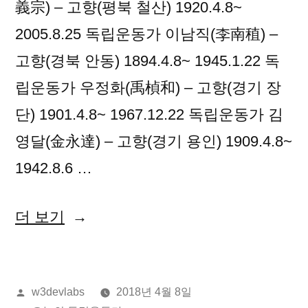
義宗) – 고향(평북 철산) 1920.4.8~
2005.8.25 독립운동가 이남직(李南稙) –
고향(경북 안동) 1894.4.8~ 1945.1.22 독
립운동가 우정화(禹楨和) – 고향(경기 장
단) 1901.4.8~ 1967.12.22 독립운동가 김
영달(金永達) – 고향(경기 용인) 1909.4.8~
1942.8.6 …
“2018
더 보기
년
04
올
w3devlabs
2018년 4월 8일
월