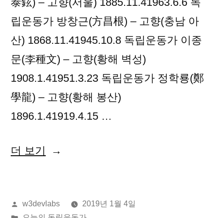
泰鉉) – 고향(서울) 1885.11.41963.6.6 독
립운동가 방창근(方昌根) – 고향(충남 아
산) 1868.11.41945.10.8 독립운동가 이종
문(李種文) – 고향(황해 벽성)
1908.1.41951.3.23 독립운동가 정학룡(鄭
學龍) – 고향(황해 봉산)
1896.1.41919.4.15 …
“2019
더 보기
년
01
올
w3devlabs
2019년 1월 4일
월
린
게
오늘의 독립운동가