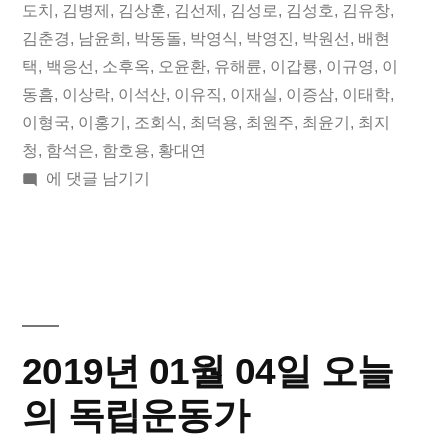
일
됨:
그:
도치
,
김병제
,
김상훈
,
김선제
,
김성로
,
김성호
,
김유창
,
김춘경
,
남윤희
,
박동돌
,
박영식
,
박영진
,
박원선
,
배현
오
택
,
백응선
,
소후옥
,
오윤환
,
유해륜
,
이갑룡
,
이규영
,
이
늘
동흠
,
이상락
,
이석산
,
이유직
,
이재실
,
이증삼
,
이태학
,
이형국
,
이홍기
,
조회식
,
최덕용
,
최원주
,
최윤기
,
최지
의
청
,
함석은
,
함호용
,
황대연
독
2019
에 댓글 남기기
립
년
03
운
월
동
27
일
가”
오
2019년 01월 04일 오늘
늘
의
의 독립운동가
독