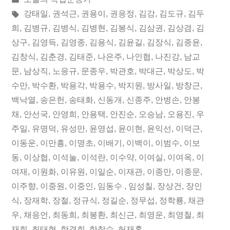
04
이:
시
태
강태일
,
권석근
,
권용이
,
권응정
,
김강
,
김도규
,
김두
일
됨:
그:
희
,
김병규
,
김병식
,
김병현
,
김봉식
,
김삼권
,
김상겸
,
김
상구
,
김영득
,
김영종
,
김용식
,
김윤길
,
김장식
,
김종윤
,
오
김창식
,
김춘경
,
김태준
,
나은주
,
나인협
,
나진강
,
남교
늘
문
,
남상직
,
노응규
,
문종우
,
박관호
,
박대근
,
박상도
,
박
수만
,
박수환
,
박용각
,
박용수
,
박지원
,
방사일
,
방창근
,
의
백낙열
,
송은헌
,
송태화
,
신동개
,
신종주
,
안병손
,
안봉
독
채
,
안선국
,
안영희
,
안용택
,
안진순
,
오승남
,
오용진
,
우
립
주일
,
유명덕
,
유성만
,
윤영섭
,
윤이현
,
윤익선
,
이덕근
,
이동운
,
이만흥
,
이명초
,
이배기
,
이백이
,
이범수
,
이보
운
동
,
이상협
,
이석눌
,
이석란
,
이수약
,
이여실
,
이여옥
,
이
동
여재
,
이원화
,
이유원
,
이일순
,
이재관
,
이종만
,
이종문
,
이주향
,
이중원
,
이중인
,
임동수
,
임성칠
,
장상건
,
장인
가”
식
,
장재학
,
장철
,
정규식
,
정길순
,
정무섭
,
정학룡
,
채관
우
,
채응언
,
최동희
,
최봉환
,
최신근
,
최영운
,
최영철
,
최
재희
,
최태현
,
한경희
,
한창수
,
허재홍