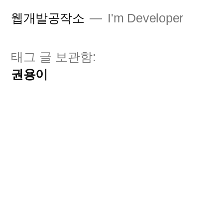
콘
웹개발공작소
I'm Developer
텐
츠
태그 글 보관함:
로
권용이
바
로
가
기