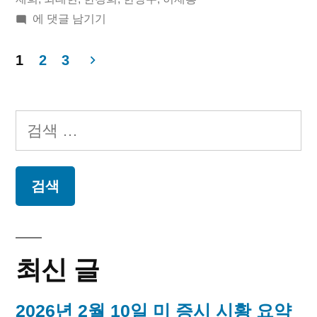
2019
에 댓글 남기기
년
01
1
2
3
월
글
04
페
일
검
오
이
색:
늘
지
의
독
매
립
운
김
동
최신 글
가
2026년 2월 10일 미 증시 시황 요약