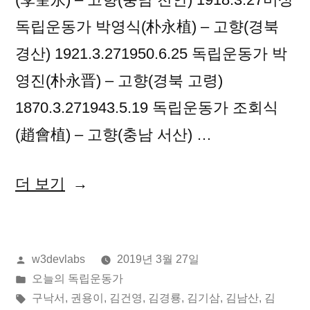
독립운동가 박영식(朴永植) – 고향(경북
경산) 1921.3.271950.6.25 독립운동가 박
영진(朴永晋) – 고향(경북 고령)
1870.3.271943.5.19 독립운동가 조회식
(趙會植) – 고향(충남 서산) …
“2019
더 보기
년
03
올
w3devlabs
2019년 3월 27일
월
린
게
오늘의 독립운동가
27
이:
시
태
구낙서
,
권용이
,
김건영
,
김경룡
,
김기삼
,
김남산
,
김