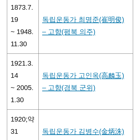
1873.7.
19
독립운동가 최명준(崔明俊)
~ 1948.
– 고향(평북 의주)
11.30
1921.3.
14
독립운동가 고인옥(高麟玉)
~ 2005.
– 고향(경북 군위)
1.30
1920;약
31
독립운동가 김병수(金炳洙)