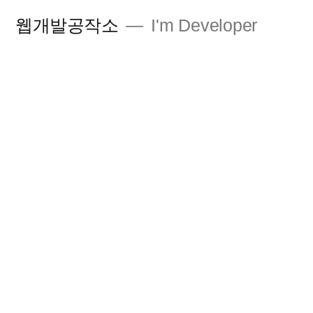
콘
웹개발공작소
I'm Developer
텐
츠
로
바
로
가
기