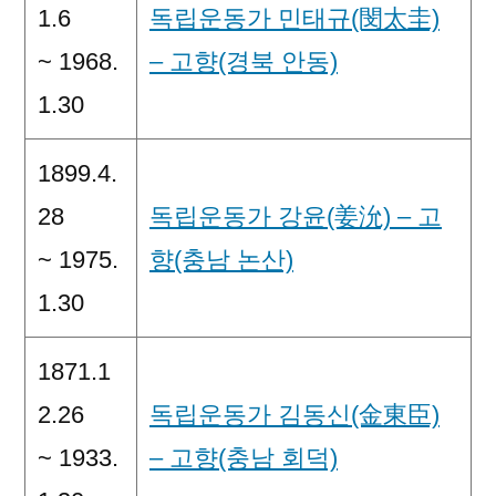
1.6
독립운동가 민태규(閔太圭)
~ 1968.
– 고향(경북 안동)
1.30
1899.4.
28
독립운동가 강윤(姜沇) – 고
~ 1975.
향(충남 논산)
1.30
1871.1
2.26
독립운동가 김동신(金東臣)
~ 1933.
– 고향(충남 회덕)