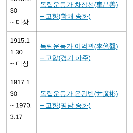
독립운동가 차창선(車昌善)
30
– 고향(황해 송화)
~ 미상
1915.1
독립운동가 이억관(李億觀)
1.30
– 고향(경기 파주)
~ 미상
1917.1.
30
독립운동가 윤광빈(尹廣彬)
~ 1970.
– 고향(평남 중화)
3.17