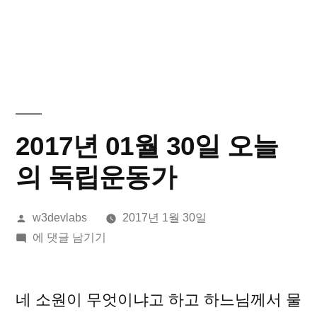
2017년 01월 30일 오늘
의 독립운동가
올
w3devlabs
2017년 1월 30일
린
2017
에 댓글 남기기
이:
년
01
월
네 소원이 무엇이냐고 하고 하느님께서 물
30