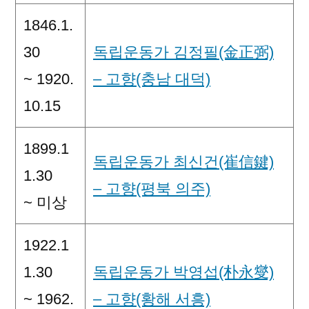
1846.1.
30
독립운동가 김정필(金正弼)
~ 1920.
– 고향(충남 대덕)
10.15
1899.1
독립운동가 최신건(崔信鍵)
1.30
– 고향(평북 의주)
~ 미상
1922.1
1.30
독립운동가 박영섭(朴永燮)
~ 1962.
– 고향(황해 서흥)